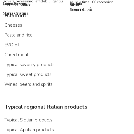
trovata benissimo, affidabili, gentili
nelle ultime 100 recensioni
Laura Pazzano
Donata
Silvia
e professionali.r
Scopri di più
Maria Cristina
Handout
Cheeses
Pasta and rice
EVO oil
Cured meats
Typical savoury products
Typical sweet products
Wines, beers and spirits
Typical regional Italian products
Typical Sicilian products
Typical Apulian products