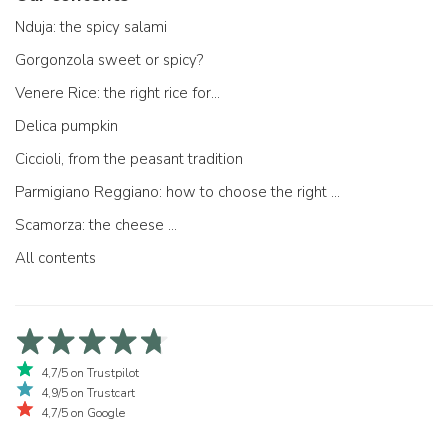
Nduja: the spicy salami
Gorgonzola sweet or spicy?
Venere Rice: the right rice for...
Delica pumpkin
Ciccioli, from the peasant tradition
Parmigiano Reggiano: how to choose the right one
Scamorza: the cheese ...
All contents
4,7/5 on Trustpilot
4,9/5 on Trustcart
4,7/5 on Google