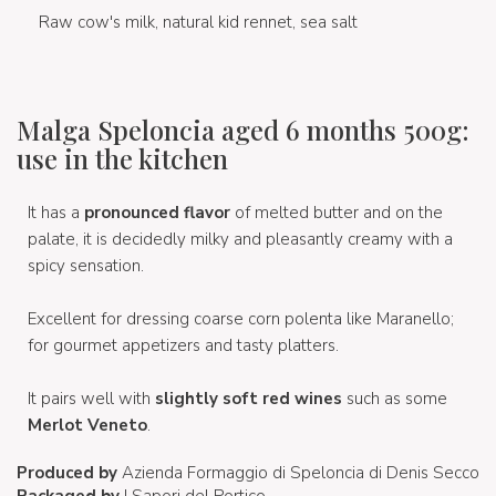
Raw cow's milk, natural kid rennet, sea salt
Malga Speloncia aged 6 months 500g:
use in the kitchen
It has a
pronounced flavor
of melted butter and on the
palate, it is decidedly milky and pleasantly creamy with a
spicy sensation.
Excellent for dressing coarse corn polenta like Maranello;
for gourmet appetizers and tasty platters.
It pairs well with
slightly soft red wines
such as some
Merlot Veneto
.
Produced by
Azienda Formaggio di Speloncia di Denis Secco
Packaged by
I Sapori del Portico