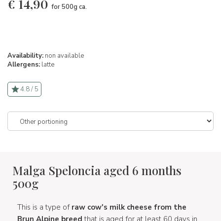
€
14,90
for 500g ca.
Availability:
non available
Allergens:
latte
4.8 / 5
Malga Speloncia aged 6 months
500g
This is a type of
raw cow's milk cheese from the
Brun Alpine breed
that is aged for at least 60 days in