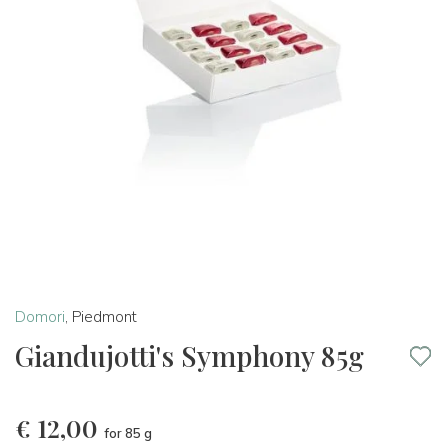
Domori
,
Piedmont
Giandujotti's Symphony 85g
€
12,00
for 85 g