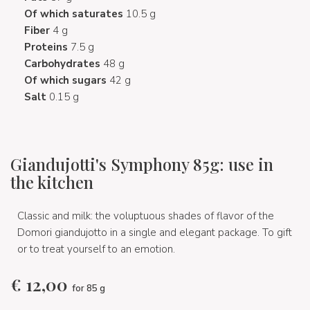
Of which saturates
10.5 g
Fiber
4 g
Proteins
7.5 g
Carbohydrates
48 g
Of which sugars
42 g
Salt
0.15 g
Giandujotti's Symphony 85g: use in
the kitchen
Classic and milk: the voluptuous shades of flavor of the
Domori giandujotto in a single and elegant package. To gift
or to treat yourself to an emotion.
€
12,00
for 85 g