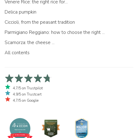
Venere Rice: the right rice for...
Delica pumpkin
Ciccioli, from the peasant tradition
Parmigiano Reggiano: how to choose the right one
Scamorza: the cheese ...
All contents
4,7/5 on Trustpilot
4,9/5 on Trustcart
4,7/5 on Google