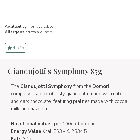
Availability:
non available
Allergens:
frutta a guscio
4.8 / 5
Giandujotti's Symphony 85g
The
Giandujotti Symphony
from the
Domori
company is a box of tasty giandujotti made with milk
and dark chocolate, featuring pralines made with cocoa,
milk, and hazelnuts.
Nutritional values
per 100g of product:
Energy Value
Kcal: 563 - KJ 2334.5
Fats
37 g