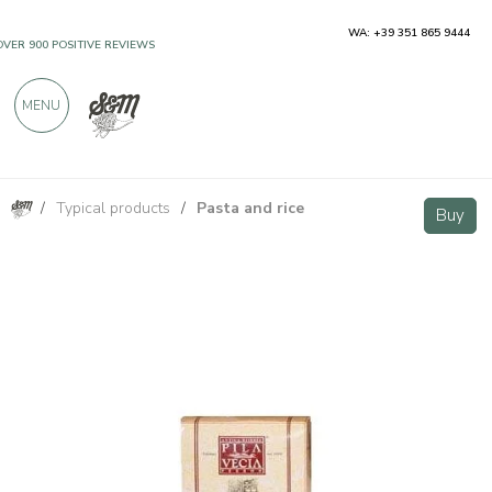
WA: +39 351 865 9444
OVER 900 POSITIVE REVIEWS
MENU
/
Typical products
/
Pasta and rice
Ermes Wholemeal red rice with vacuum controlled supply chain 1kg
Buy
Buy