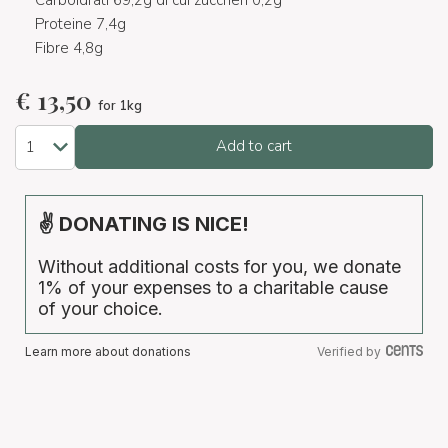
Carboidrati 69,2g di cui zuccheri 0,2g
Proteine 7,4g
Fibre 4,8g
€
13,50
for 1kg
Add to cart
✌ DONATING IS NICE!
Without additional costs for you, we donate
1% of your expenses to a charitable cause
of your choice.
Learn more about donations
Verified by