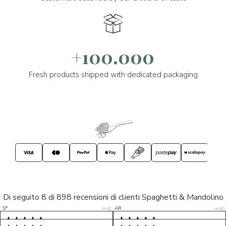
+100.000
Fresh products shipped with dedicated packaging
Di seguito 8 di 898 recensioni di clienti Spaghetti & Mandolino
5/5
5/5
S*
AR
5/5
5/5
LP
D*
5/5
5/5
M*
S*