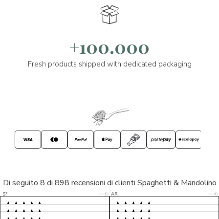
+100.000
Fresh products shipped with dedicated packaging
Di seguito 8 di 898 recensioni di clienti Spaghetti & Mandolino
5/5
5/5
S*
AR
5/5
5/5
LP
D*
5/5
5/5
M*
S*
5/5
Tutto ok. Consegna celere , pacco
esperienza sicuramente positiva,
MC