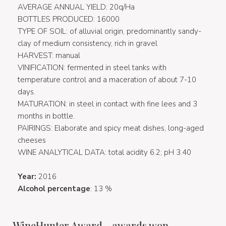
AVERAGE ANNUAL YIELD: 20q/Ha
BOTTLES PRODUCED: 16000
TYPE OF SOIL: of alluvial origin, predominantly sandy-
clay of medium consistency, rich in gravel
HARVEST: manual
VINIFICATION: fermented in steel tanks with
temperature control and a maceration of about 7-10
days.
MATURATION: in steel in contact with fine lees and 3
months in bottle.
PAIRINGS: Elaborate and spicy meat dishes, long-aged
cheeses
WINE ANALYTICAL DATA: total acidity 6.2; pH 3.40
Year:
2016
Alcohol percentage
: 13 %
WineHunter Award - awards won