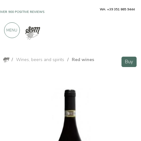
WA: +39 351 865 9444
OVER 900 POSITIVE REVIEWS
MENU
/
Wines, beers and spirits
/
Red wines
Buy