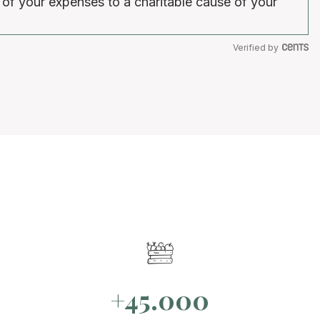
 of your expenses to a charitable cause of your
Verified by
+45.000