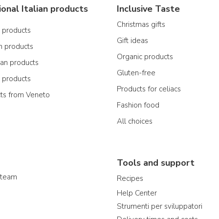
ional Italian products
Inclusive Taste
Christmas gifts
n products
Gift ideas
n products
Organic products
ian products
Gluten-free
n products
Products for celiacs
cts from Veneto
Fashion food
All choices
Tools and support
 team
Recipes
Help Center
Strumenti per sviluppatori