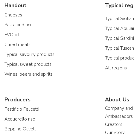
Handout
Typical reg
Cheeses
Typical Sicilia
Pasta and rice
Typical Apulia
EVO oil
Typical Sardin
Cured meats
Typical Tusca
Typical savoury products
Typical produ
Typical sweet products
All regions
Wines, beers and spirits
Producers
About Us
Company and
Pastificio Felicetti
Ambassadors
Acquerello riso
Creators
Beppino Occelli
Our Story