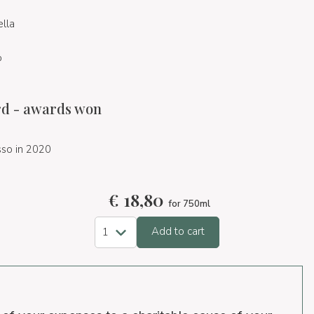
ella
%
d - awards won
so in 2020
€
18,80
for 750ml
Add to cart