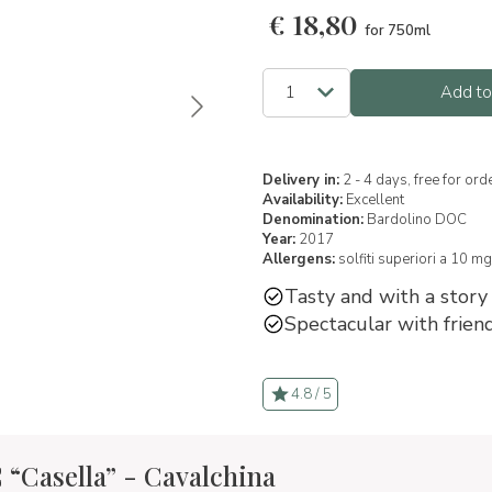
€
18,80
for 750ml
Add to
Delivery in:
2 - 4 days, free for or
Availability:
Excellent
Denomination:
Bardolino DOC
Year:
2017
Allergens:
solfiti superiori a 10 mg
Tasty and with a story 
Spectacular with friend
4.8 / 5
“Casella” - Cavalchina