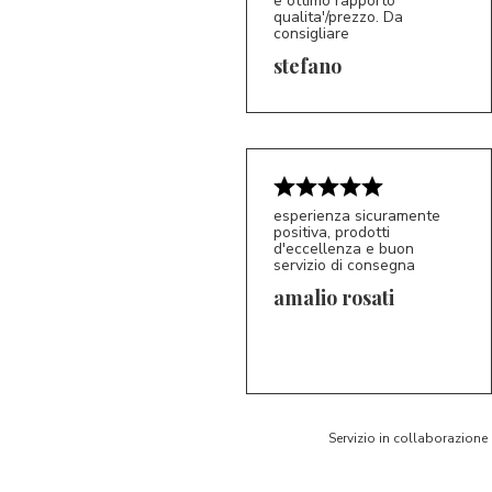
e ottimo rapporto
qualita'/prezzo. Da
consigliare
5/5
S*
stefano
esperienza sicuramente
positiva, prodotti
d'eccellenza e buon
servizio di consegna
amalio rosati
5/5
AR
Servizio in collaborazione