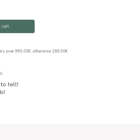
 cart
ders over 990,00€, otherwise 189,00€
/l
to tell!
s!