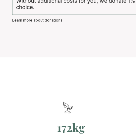
Without additional costs for you, we donate 1%
choice.
Learn more about donations
+172kg