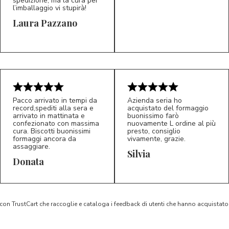
spedizione, ma la cura per
l’imballaggio vi stupirà!
Laura Pazzano
5/5
5/5
LP
M*
Pacco arrivato in tempi da
Azienda seria ho
record,spediti alla sera e
acquistato del formaggio
arrivato in mattinata e
buonissimo farò
confezionato con massima
nuovamente L ordine al più
cura. Biscotti buonissimi
presto, consiglio
formaggi ancora da
vivamente, grazie.
assaggiare.
Silvia
5/5
5/5
D*
S*
Donata
 con TrustCart che raccoglie e cataloga i feedback di utenti che hanno acquista