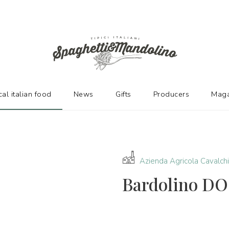
URERS
cal italian food
News
Gifts
Producers
Maga
Azienda Agricola Cavalch
Bardolino DOC