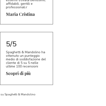
essermi trovata benissimo,
affidabili, gentili e
professionali.r
5/5
MC
Maria Cristina
5/5
Spaghetti & Mandolino ha
ottenuto un punteggio
medio di soddisfazione del
cliente di 5 su 5 nelle
ultime 100 recensioni
Scopri di più
to su Spaghetti & Mandolino