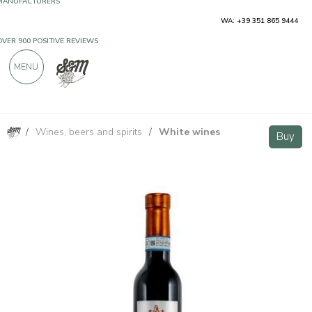
WA: +39 351 865 9444
OVER 900 POSITIVE REVIEWS
MENU
/
Wines, beers and spirits
/
White wines
Vin Santo di Montepulciano DOC “1992" 375 ml - Montemercurio
Buy
Buy