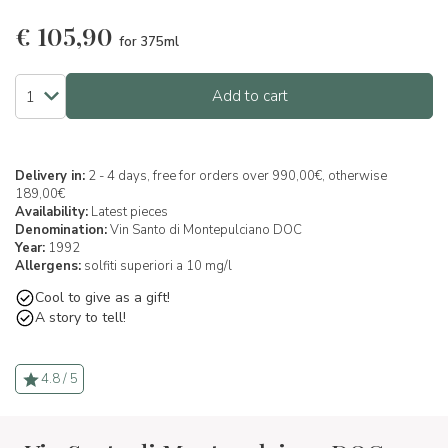
€
105,90
for 375ml
Add to cart
Delivery in:
2 - 4 days, free for orders over 990,00€, otherwise
189,00€
Availability:
Latest pieces
Denomination:
Vin Santo di Montepulciano DOC
Year:
1992
Allergens:
solfiti superiori a 10 mg/l
Cool to give as a gift!
A story to tell!
4.8 / 5