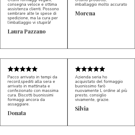
consegna veloce e ottima
imballaggio molto accurato
assistenza clienti. Possono
Morena
sembrare alte le spese di
spedizione, ma la cura per
l’imballaggio vi stupirà!
Laura Pazzano
5/5
5/5
LP
M*
Pacco arrivato in tempi da
Azienda seria ho
record,spediti alla sera e
acquistato del formaggio
arrivato in mattinata e
buonissimo farò
confezionato con massima
nuovamente L ordine al più
cura. Biscotti buonissimi
presto, consiglio
formaggi ancora da
vivamente, grazie.
assaggiare.
Silvia
5/5
5/5
D*
S*
Donata