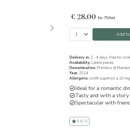
€
28,00
for 750ml
Add to
Delivery in:
2 - 4 days, free for or
Availability:
Latest pieces
Denomination:
Primitivo di Mandu
Year:
2014
Allergens:
solfiti superiori a 10 mg
Ideal for a romantic di
Tasty and with a story 
Spectacular with friend
4.8 / 5