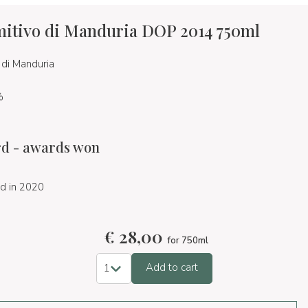
mitivo di Manduria DOP 2014 750ml
 di Manduria
%
d - awards won
d in 2020
€
28,00
for 750ml
Add to cart