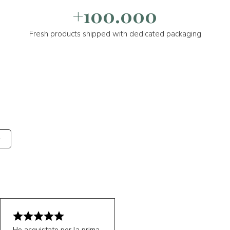
+100.000
Fresh products shipped with dedicated packaging
Ho acquistato per la prima