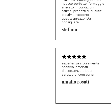
, pacco perfetto, formaggio
arrivato in condizioni
ottime, prodotti di qualita'
e ottimo rapporto
qualita'/prezzo. Da
consigliare
5/5
S*
stefano
esperienza sicuramente
positiva, prodotti
d'eccellenza e buon
servizio di consegna
amalio rosati
5/5
AR