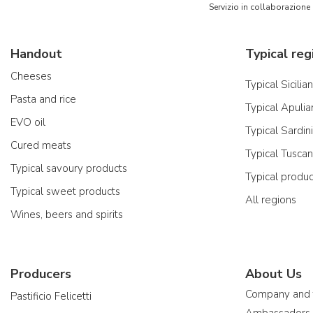
Servizio in collaborazione
Handout
Typical reg
Cheeses
Typical Sicilia
Pasta and rice
Typical Apulia
EVO oil
Typical Sardin
Cured meats
Typical Tusca
Typical savoury products
Typical produ
Typical sweet products
All regions
Wines, beers and spirits
Producers
About Us
Company and
Pastificio Felicetti