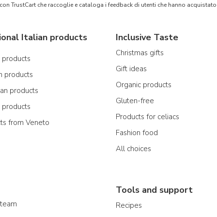
 con TrustCart che raccoglie e cataloga i feedback di utenti che hanno acquista
ional Italian products
Inclusive Taste
Christmas gifts
n products
Gift ideas
n products
Organic products
ian products
Gluten-free
n products
Products for celiacs
cts from Veneto
Fashion food
All choices
Tools and support
 team
Recipes