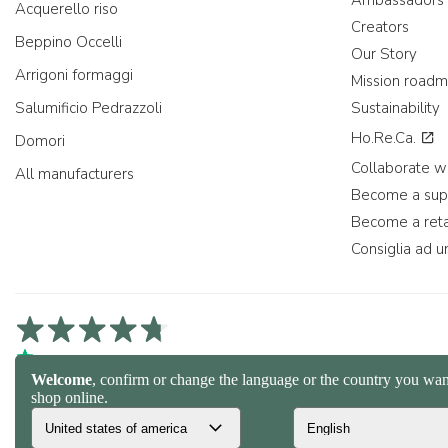
Ambassadors
Acquerello riso
Creators
Beppino Occelli
Our Story
Arrigoni formaggi
Mission road
Salumificio Pedrazzoli
Sustainability
Ho.Re.Ca.
Domori
Collaborate wi
All manufacturers
Become a sup
Become a reta
Consiglia ad u
4,7/5 on Trustpilot
4,9/5 on Trustcart
4,7/5 on Google
© 2026 Spaghetti e Mandolino SRL - Società Benefit | Verona - Italy | +