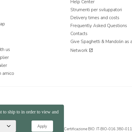
Help Center
Strumenti per sviluppatori
Delivery times and costs
map
Frequently Asked Questions
Contacts
Give Spaghetti & Mandolin as a
th us
Network
plier
iler
n amico
39 351 865 9444 | P.I. IT04913730232 | Certificazione BIO: IT-BIO-016.380-