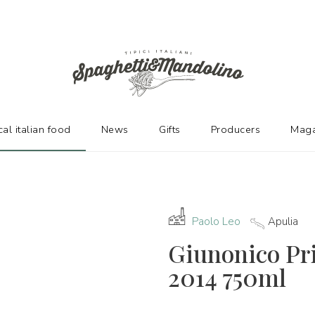
URERS
cal italian food
News
Gifts
Producers
Maga
Paolo Leo
Apulia
Giunonico Pr
2014 750ml