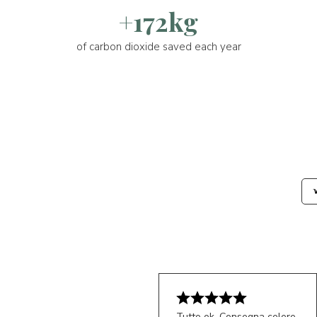
+172kg
of carbon dioxide saved each year
Tutto ok. Consegna celere