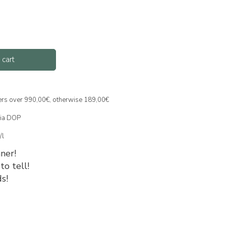
 cart
ders over 990,00€, otherwise 189,00€
ria DOP
/l
nner!
to tell!
s!