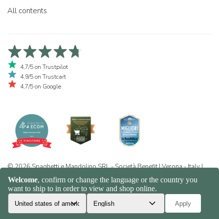
All contents
4,7/5 on Trustpilot
4,9/5 on Trustcart
4,7/5 on Google
© 2026 Spaghetti e Mandolino SRL - Società Benefit | Verona - Italy |
+39 351 865 9444 | P.I. IT04913730232 | Certificazione BIO: IT-BIO-
016.380-0110744.2026.001 | REA VR-455804 |
Privacy and cookie
policy
|
Sitemap