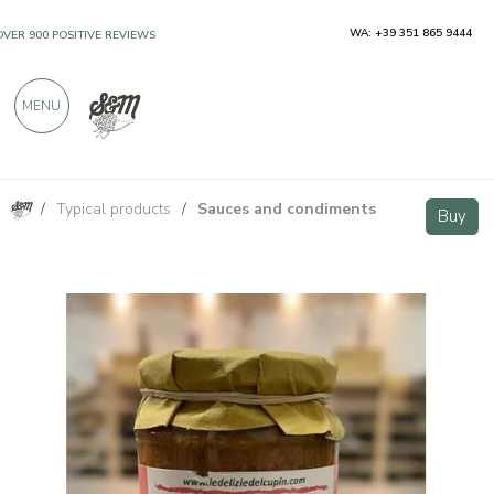
WA: +39 351 865 9444
OVER 900 POSITIVE REVIEWS
MENU
/
Typical products
/
Sauces and condiments
Tomato Pappa 340g
Buy
Buy