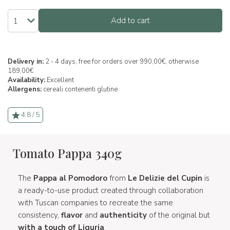
Add to cart
Delivery in:
2 - 4 days, free for orders over 990,00€, otherwise
189,00€
Availability:
Excellent
Allergens:
cereali contenenti glutine
4.8 / 5
Tomato Pappa 340g
The
Pappa al Pomodoro
from
Le
Delizie del Cupin
is
a ready-to-use product created through collaboration
with Tuscan companies to recreate the same
consistency,
flavor
and
authenticity
of the original but
with a touch of Liguria
.