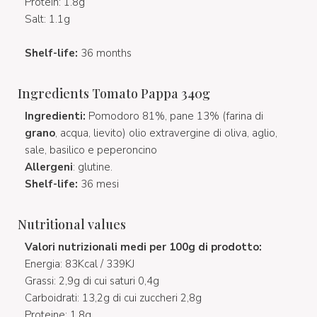
Protein: 1.8g
Salt: 1.1g
Shelf-life:
36 months
Ingredients Tomato Pappa 340g
Ingredienti:
Pomodoro 81%, pane 13% (farina di
grano
, acqua, lievito) olio extravergine di oliva, aglio,
sale, basilico e peperoncino
Allergeni
: glutine.
Shelf-life:
36 mesi
Nutritional values
Valori nutrizionali medi per 100g di prodotto:
Energia: 83Kcal / 339KJ
Grassi: 2,9g di cui saturi 0,4g
Carboidrati: 13,2g di cui zuccheri 2,8g
Proteine: 1,8g