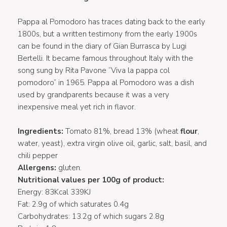
Pappa al Pomodoro has traces dating back to the early
1800s, but a written testimony from the early 1900s
can be found in the diary of Gian Burrasca by Lugi
Bertelli. It became famous throughout Italy with the
song sung by Rita Pavone “Viva la pappa col
pomodoro” in 1965. Pappa al Pomodoro was a dish
used by grandparents because it was a very
inexpensive meal yet rich in flavor.
Ingredients:
Tomato 81%, bread 13% (wheat
flour
,
water, yeast), extra virgin olive oil, garlic, salt, basil, and
chili pepper
Allergens:
gluten.
Nutritional values per 100g of product:
Energy: 83Kcal 339KJ
Fat: 2.9g of which saturates 0.4g
Carbohydrates: 13.2g of which sugars 2.8g