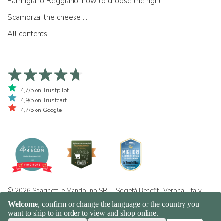
Parmigiano Reggiano: how to choose the right one
Scamorza: the cheese ...
All contents
4,7/5 on Trustpilot
4,9/5 on Trustcart
4,7/5 on Google
© 2026 Spaghetti e Mandolino SRL - Società Benefit | Verona - Italy |
+39 351 865 9444 | P.I. IT04913730232 | Certificazione BIO: IT-BIO-
016.380-0110744.2026.001 | REA VR-455804 |
Privacy and cookie
policy
|
Sitemap