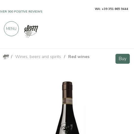
WA: +39 351 865 9444
OVER 900 POSITIVE REVIEWS
MENU
/
Wines, beers and spirits
/
Red wines
Tre Roveri Nice DOCG 2020 750ml
Buy
Buy