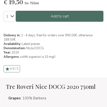
€
19,50
for 750ml
Add to cart
Delivery in:
2 - 4 days, free for orders over 990,00€, otherwise
189,00€
Availability:
Latest pieces
Denomination:
Nizza DOCG
Year:
2020
Allergens:
solfiti superiori a 10 mg/l
4.8 / 5
Tre Roveri Nice DOCG 2020 750ml
Grapes
: 100% Barbera