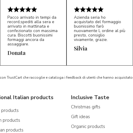
Pacco arrivato in tempi da
Azienda seria ho
record,spediti alla sera e
acquistato del formaggio
arrivato in mattinata e
buonissimo farò
confezionato con massima
nuovamente L ordine al più
cura. Biscotti buonissimi
presto, consiglio
formaggi ancora da
vivamente, grazie.
assaggiare.
Silvia
5/5
5/5
D*
S*
Donata
 con TrustCart che raccoglie e cataloga i feedback di utenti che hanno acquista
ional Italian products
Inclusive Taste
Christmas gifts
n products
Gift ideas
n products
Organic products
ian products