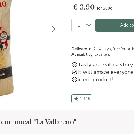
€
3,90
for 500g
Add to
Delivery in:
2 - 4 days, free for or
Availability:
Excellent
Tasty and with a story 
It will amaze everyone
Iconic product!
4.8 / 5
a cornmeal "La Valbreno"