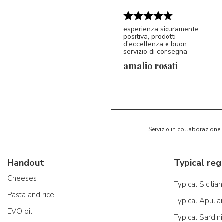
esperienza sicuramente
positiva, prodotti
d'eccellenza e buon
servizio di consegna
amalio rosati
5/5
AR
Servizio in collaborazione
Handout
Typical reg
Cheeses
Typical Sicilia
Pasta and rice
Typical Apulia
EVO oil
Typical Sardin