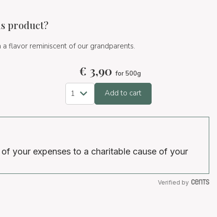
is product?
h a flavor reminiscent of our grandparents.
€
3,90
for 500g
Add to cart
 of your expenses to a charitable cause of your
Verified by