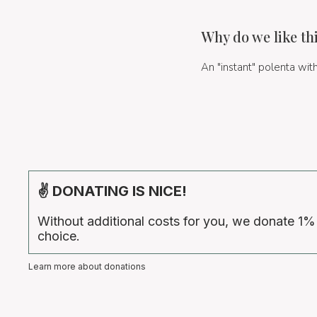
Why do we like th
An "instant" polenta wit
✌ DONATING IS NICE!
Without additional costs for you, we donate 1%
choice.
Learn more about donations