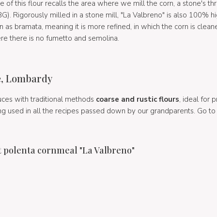
e of this flour recalls the area where we mill the corn, a stone's
G). Rigorously milled in a stone mill, "La Valbreno" is also 100% hi
wn as bramata, meaning it is more refined, in which the corn is clean
here there is no fumetto and semolina.
e, Lombardy
ces with traditional methods
coarse and rustic flours
, ideal for 
ing used in all the recipes passed down by our grandparents. Go to
t polenta cornmeal "La Valbreno"