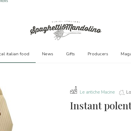
URERS
cal italian food
News
Gifts
Producers
Maga
Le antiche Macine
L
Instant polen