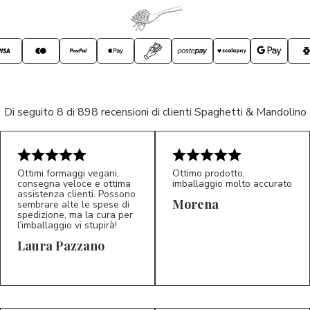
Di seguito 8 di 898 recensioni di clienti Spaghetti & Mandolino
Ottimi formaggi vegani,
Ottimo prodotto,
consegna veloce e ottima
imballaggio molto accurato
assistenza clienti. Possono
Morena
sembrare alte le spese di
spedizione, ma la cura per
l’imballaggio vi stupirà!
Laura Pazzano
5/5
5/5
LP
M*