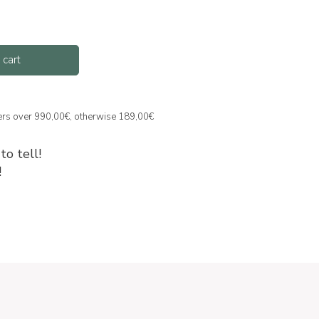
 cart
ders over 990,00€, otherwise 189,00€
to tell!
!