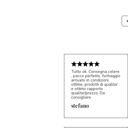
Tutto ok. Consegna celere
, pacco perfetto, formaggio
arrivato in condizioni
ottime, prodotti di qualita'
e ottimo rapporto
qualita'/prezzo. Da
consigliare
5/5
S*
stefano