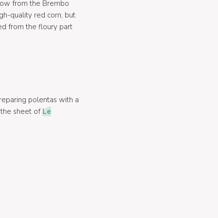
 throw from the Brembo
gh-quality red corn, but
ed from the floury part
preparing polentas with a
 the sheet of
Le