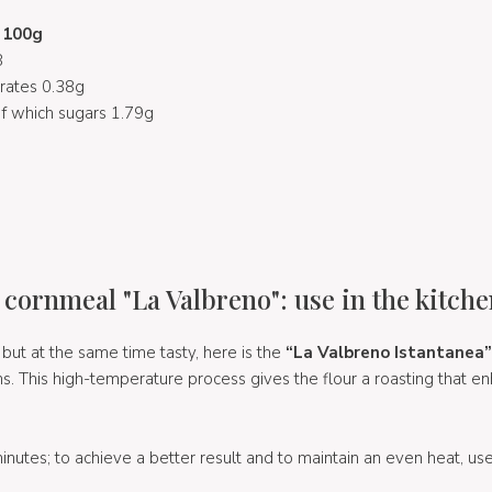
r 100g
8
urates 0.38g
f which sugars 1.79g
 cornmeal "La Valbreno": use in the kitch
 but at the same time tasty, here is the
“La Valbreno Istantanea”
ns. This high-temperature process gives the flour a roasting that en
nutes; to achieve a better result and to maintain an even heat, use