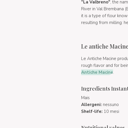
"La Valbreno"
, the nam
River in Val Brembana (B
it is a type of flour kno
resulting from milling: 
Le antiche Macin
Le Antiche Macine produ
rough flavor and for be
Antiche Macine
.
Ingredients Instan
Mais
Allergeni:
nessuno
Shelf-life:
10 mesi
Nutritional values