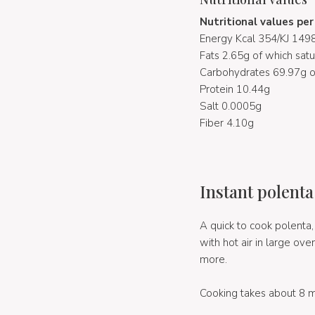
Nutritional values pe
Energy Kcal 354/KJ 149
Fats 2.65g of which sat
Carbohydrates 69.97g o
Protein 10.44g
Salt 0.0005g
Fiber 4.10g
Instant polenta
A quick to cook polenta,
with hot air in large ove
more.
Cooking takes about 8 mi