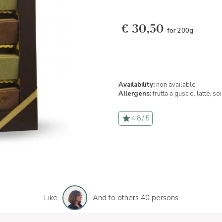
€
30,50
for 200g
Availability:
non available
Allergens:
frutta a guscio,
latte,
soi
4.8 / 5
Like
And to others 40 persons