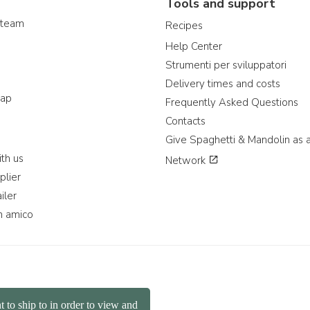
Tools and support
 team
Recipes
Help Center
Strumenti per sviluppatori
Delivery times and costs
map
Frequently Asked Questions
Contacts
Give Spaghetti & Mandolin as a
th us
Network
plier
iler
n amico