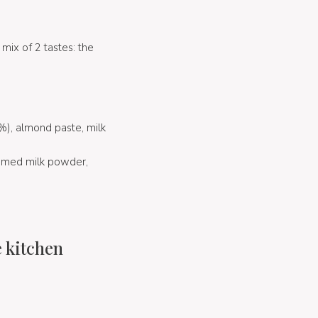
a mix of 2 tastes: the
), almond paste, milk
mmed milk powder,
e kitchen