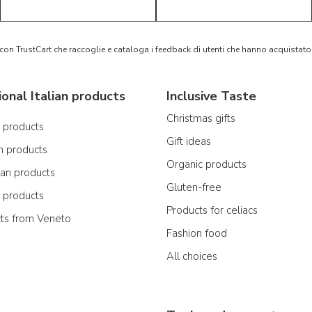
 con TrustCart che raccoglie e cataloga i feedback di utenti che hanno acquista
ional Italian products
Inclusive Taste
Christmas gifts
n products
Gift ideas
n products
Organic products
ian products
Gluten-free
n products
Products for celiacs
cts from Veneto
Fashion food
All choices