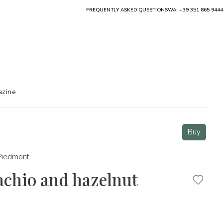
FREQUENTLY ASKED QUESTIONS
WA: +39 351 865 9444
zine
Buy
Piedmont
achio and hazelnut