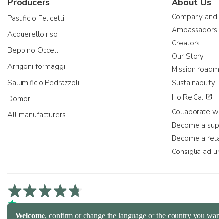
Producers
About Us
Company and
Pastificio Felicetti
Ambassadors
Acquerello riso
Creators
Beppino Occelli
Our Story
Arrigoni formaggi
Mission road
Salumificio Pedrazzoli
Sustainability
Ho.Re.Ca.
Domori
Collaborate wi
All manufacturers
Become a sup
Become a reta
Consiglia ad u
4,7/5 on Trustpilot
4,9/5 on Trustcart