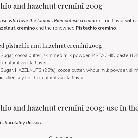
chio and hazelnut cremini 200g
those who love the famous Piemontese cremino
, rich in flavor with 
zelnut cremino
and the renowned
Pistachio cremino
.
ed pistachio and hazelnut cremini 200g
Sugar, cocoa butter, skimmed milk powder, PISTACHIO paste (13%
in, natural vanilla flavor.
Sugar, HAZELNUTS (25%), cocoa butter, whole milk powder, ski
lsifier: soy lecithin, natural vanilla flavor.
chio and hazelnut cremini 200g: use in th
d chocolatey dessert.