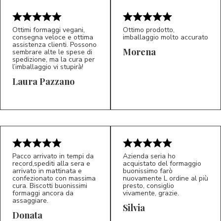
Ottimi formaggi vegani,
Ottimo prodotto,
consegna veloce e ottima
imballaggio molto accurato
assistenza clienti. Possono
Morena
sembrare alte le spese di
spedizione, ma la cura per
l’imballaggio vi stupirà!
Laura Pazzano
5/5
5/5
LP
M*
Pacco arrivato in tempi da
Azienda seria ho
record,spediti alla sera e
acquistato del formaggio
arrivato in mattinata e
buonissimo farò
confezionato con massima
nuovamente L ordine al più
cura. Biscotti buonissimi
presto, consiglio
formaggi ancora da
vivamente, grazie.
assaggiare.
Silvia
5/5
5/5
D*
S*
Donata