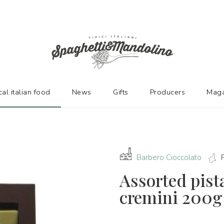
URERS
cal italian food
News
Gifts
Producers
Maga
Barbero Cioccolato
Assorted pist
cremini 200g