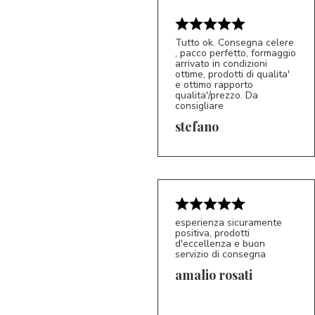
Tutto ok. Consegna celere
, pacco perfetto, formaggio
arrivato in condizioni
ottime, prodotti di qualita'
e ottimo rapporto
qualita'/prezzo. Da
consigliare
5/5
S*
stefano
esperienza sicuramente
positiva, prodotti
d'eccellenza e buon
servizio di consegna
amalio rosati
5/5
AR