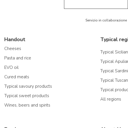
Servizio in collaborazione
Handout
Typical reg
Cheeses
Typical Sicilia
Pasta and rice
Typical Apulia
EVO oil
Typical Sardin
Cured meats
Typical Tusca
Typical savoury products
Typical produ
Typical sweet products
All regions
Wines, beers and spirits