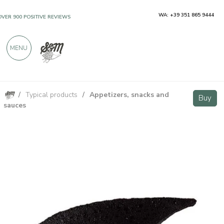
WA: +39 351 865 9444
OVER 900 POSITIVE REVIEWS
MENU
/
Typical products
/
Appetizers, snacks and
Black teardrop wafer, cuttlefish flavor - 60 pieces
Buy
Buy
sauces