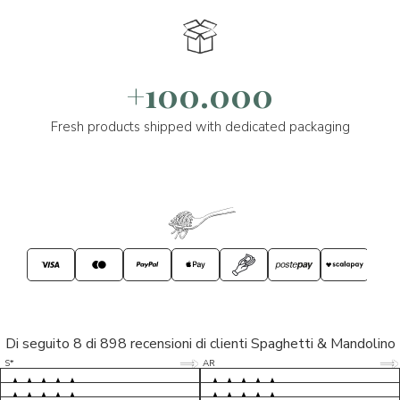
+100.000
Fresh products shipped with dedicated packaging
Di seguito 8 di 898 recensioni di clienti Spaghetti & Mandolino
5/5
5/5
S*
AR
5/5
5/5
LP
D*
5/5
5/5
M*
S*