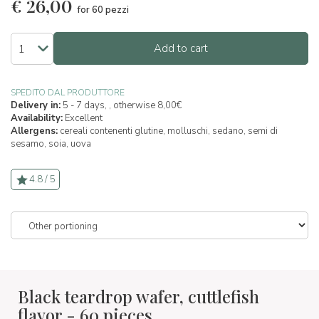
€
26,00
for 60 pezzi
Add to cart
SPEDITO DAL PRODUTTORE
Delivery in:
5 - 7 days, , otherwise 8,00€
Availability:
Excellent
Allergens:
cereali contenenti glutine,
molluschi,
sedano,
semi di
sesamo,
soia,
uova
4.8 / 5
Black teardrop wafer, cuttlefish
flavor - 60 pieces