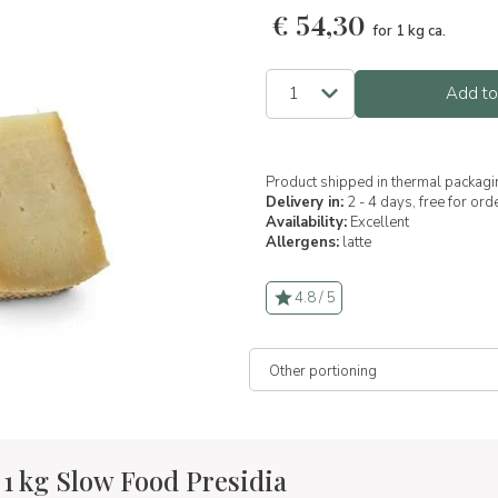
€
54,30
for 1 kg ca.
Add to
Product shipped in thermal packagi
Delivery in:
2 - 4 days, free for or
Availability:
Excellent
Allergens:
latte
4.8 / 5
 1 kg Slow Food Presidia