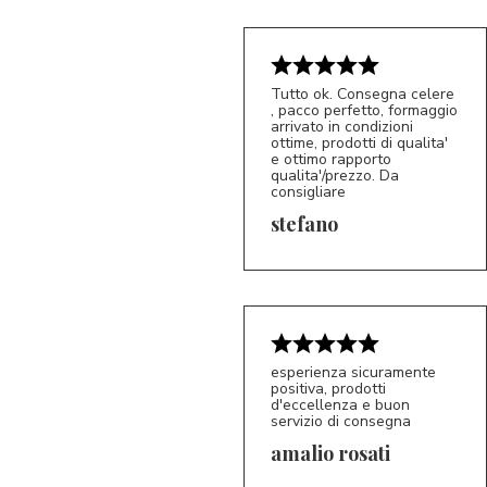
Tutto ok. Consegna celere
, pacco perfetto, formaggio
arrivato in condizioni
ottime, prodotti di qualita'
e ottimo rapporto
qualita'/prezzo. Da
consigliare
5/5
S*
stefano
esperienza sicuramente
positiva, prodotti
d'eccellenza e buon
servizio di consegna
amalio rosati