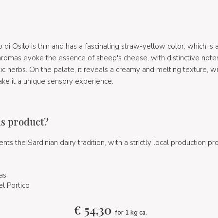
 di Osilo is thin and has a fascinating straw-yellow color, which is a
s aromas evoke the essence of sheep's cheese, with distinctive not
ic herbs. On the palate, it reveals a creamy and melting texture, w
ake it a unique sensory experience.
is product?
ts the Sardinian dairy tradition, with a strictly local production p
as
el Portico
€
54,30
for 1 kg ca.