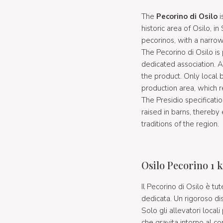
The
Pecorino di Osilo
i
historic area of Osilo, i
pecorinos, with a narro
The Pecorino di Osilo is
dedicated association. A
the product. Only local 
production area, which r
The Presidio specificati
raised in barns, thereby
traditions of the region.
Osilo Pecorino 1 
Il Pecorino di Osilo è tu
dedicata. Un rigoroso dis
Solo gli allevatori local
che gravita intorno al c