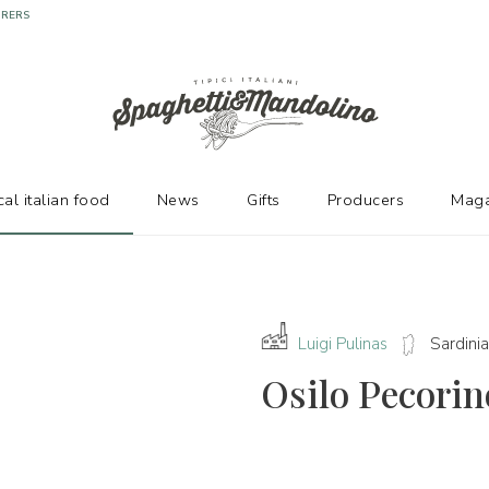
URERS
cal italian food
News
Gifts
Producers
Maga
Luigi Pulinas
Sardinia
Osilo Pecorin