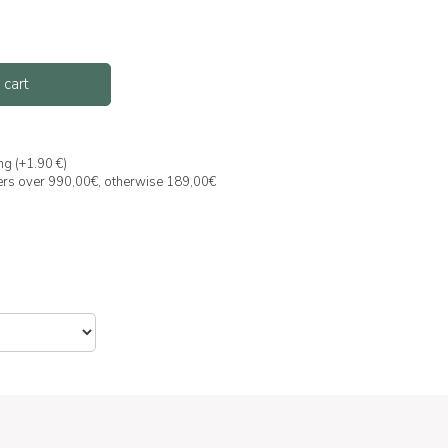
 cart
ng (+1.90 €)
ders over 990,00€, otherwise 189,00€