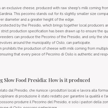
s an exclusive cheese, produced with raw sheep's milk coming from
n Sardinia. This pecorino stands out for its slightly smaller size comp
wer diameter and a greater height of the edge.
 protected by the Presidio, which brings together local producers 
 strict production specification has been drawn up to ensure the qua
breeders can produce the Pecorino of the Presidio, and only the sh
evolves around the municipality of Osilo, can participate.
on prohibits the production of cheese with milk coming from multip
 ensuring that every piece of Pecorino di Osilo is authentic and resp
kg Slow Food Presidia: How is it produced
telato dal Presidio, che riunisce i produttori locali e lavora alla for
ciplinare di produzione è stato redatto per garantire la qualità e l'a
i possono produrre il Pecorino del Presidio, e solo i pastori della zo
omune di Osilo, possono partecipare.