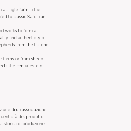
 a single farm in the
ared to classic Sardinian
and works to form a
lity and authenticity of
epherds from the historic
le farms or from sheep
ects the centuries-old
mazione di un'associazione
utenticità del prodotto.
na storica di produzione,