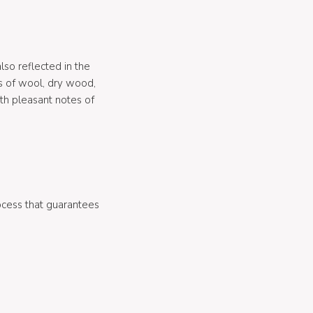
lso reflected in the
es of wool, dry wood,
ith pleasant notes of
rocess that guarantees