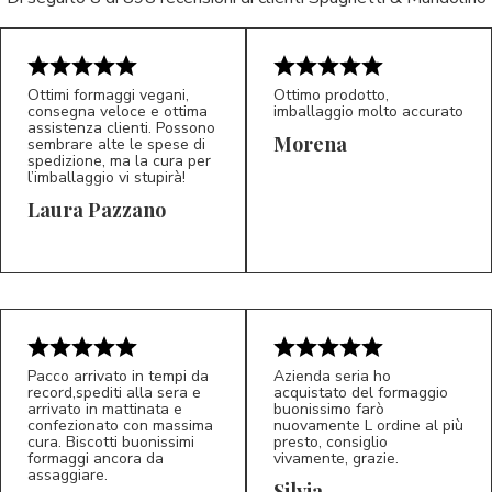
Ottimi formaggi vegani,
Ottimo prodotto,
consegna veloce e ottima
imballaggio molto accurato
assistenza clienti. Possono
Morena
sembrare alte le spese di
spedizione, ma la cura per
l’imballaggio vi stupirà!
Laura Pazzano
5/5
5/5
LP
M*
Pacco arrivato in tempi da
Azienda seria ho
record,spediti alla sera e
acquistato del formaggio
arrivato in mattinata e
buonissimo farò
confezionato con massima
nuovamente L ordine al più
cura. Biscotti buonissimi
presto, consiglio
formaggi ancora da
vivamente, grazie.
assaggiare.
Silvia