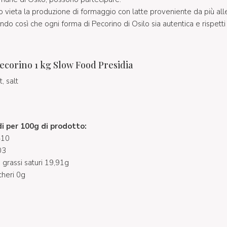
dio vieta la produzione di formaggio con latte proveniente da più al
rando così che ogni forma di Pecorino di Osilo sia autentica e rispetti 
ecorino 1 kg Slow Food Presidia
, salt
di per 100g di prodotto:
410
03
i grassi saturi 19,91g
cheri 0g