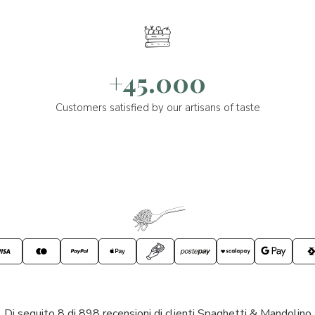
+45.000
Customers satisfied by our artisans of taste
Di seguito 8 di 898 recensioni di clienti Spaghetti & Mandolino