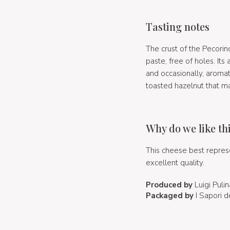
Tasting notes
The crust of the Pecorino
paste, free of holes. It
and occasionally, aromat
toasted hazelnut that m
Why do we like th
This cheese best represen
excellent quality.
Produced by
Luigi Pulin
Packaged by
I Sapori d