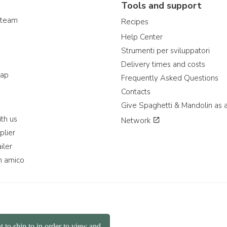
Tools and support
 team
Recipes
Help Center
Strumenti per sviluppatori
Delivery times and costs
map
Frequently Asked Questions
Contacts
Give Spaghetti & Mandolin as a
th us
Network
plier
iler
n amico