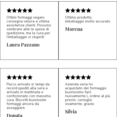
Ottimi formaggi vegani,
Ottimo prodotto,
consegna veloce e ottima
imballaggio molto accurato
assistenza clienti. Possono
Morena
sembrare alte le spese di
spedizione, ma la cura per
l’imballaggio vi stupirà!
Laura Pazzano
5/5
5/5
LP
M*
Pacco arrivato in tempi da
Azienda seria ho
record,spediti alla sera e
acquistato del formaggio
arrivato in mattinata e
buonissimo farò
confezionato con massima
nuovamente L ordine al più
cura. Biscotti buonissimi
presto, consiglio
formaggi ancora da
vivamente, grazie.
assaggiare.
Silvia
5/5
5/5
D*
S*
Donata