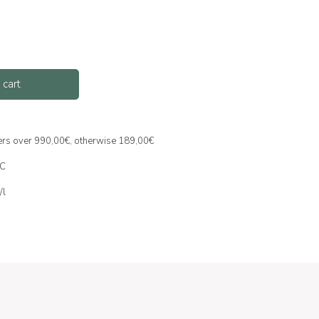
 cart
ders over 990,00€, otherwise 189,00€
OC
/l