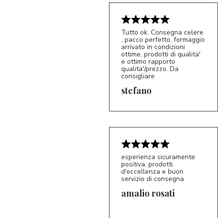
Tutto ok. Consegna celere
, pacco perfetto, formaggio
arrivato in condizioni
ottime, prodotti di qualita'
e ottimo rapporto
qualita'/prezzo. Da
consigliare
5/5
S*
stefano
esperienza sicuramente
positiva, prodotti
d'eccellenza e buon
servizio di consegna
amalio rosati
5/5
AR