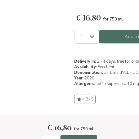
€
16,80
for 750 ml
Add to
Delivery in:
2 - 4 days, free for or
Availability:
Excellent
Denomination:
Barbera d'Alba D
Year:
2020
Allergens:
solfiti superiori a 10 mg
4.8 / 5
€
16,80
for 750 ml