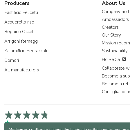
Producers
About Us
Company and
Pastificio Felicetti
Ambassadors
Acquerello riso
Creators
Beppino Occelli
Our Story
Arrigoni formaggi
Mission road
Salumificio Pedrazzoli
Sustainability
Ho.Re.Ca.
Domori
Collaborate wi
All manufacturers
Become a sup
Become a reta
Consiglia ad u
4,7/5 on Trustpilot
4,9/5 on Trustcart