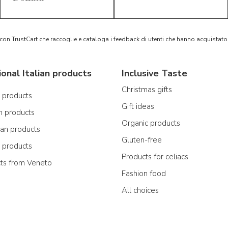
 con TrustCart che raccoglie e cataloga i feedback di utenti che hanno acquista
ional Italian products
Inclusive Taste
Christmas gifts
n products
Gift ideas
n products
Organic products
ian products
Gluten-free
n products
Products for celiacs
cts from Veneto
Fashion food
All choices