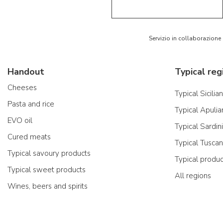
Servizio in collaborazione
Handout
Typical reg
Cheeses
Typical Sicilia
Pasta and rice
Typical Apulia
EVO oil
Typical Sardin
Cured meats
Typical Tusca
Typical savoury products
Typical produ
Typical sweet products
All regions
Wines, beers and spirits