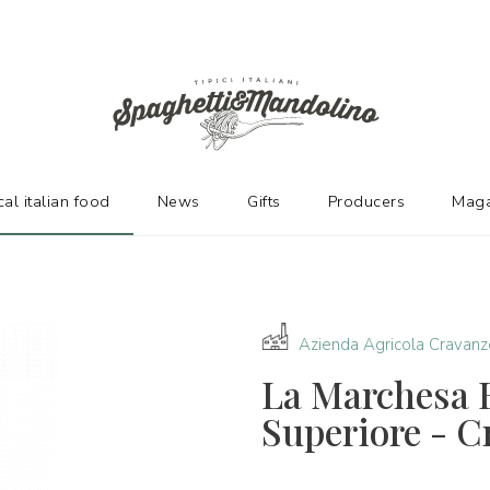
URERS
cal italian food
News
Gifts
Producers
Maga
Azienda Agricola Cravanz
La Marchesa 
Superiore - C