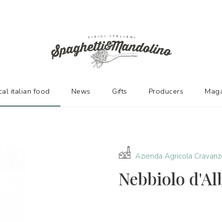
URERS
cal italian food
News
Gifts
Producers
Maga
Azienda Agricola Cravanz
Nebbiolo d'A