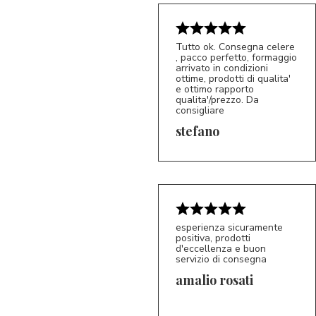
Tutto ok. Consegna celere
, pacco perfetto, formaggio
arrivato in condizioni
ottime, prodotti di qualita'
e ottimo rapporto
qualita'/prezzo. Da
consigliare
5/5
S*
stefano
esperienza sicuramente
positiva, prodotti
d'eccellenza e buon
servizio di consegna
amalio rosati
5/5
AR