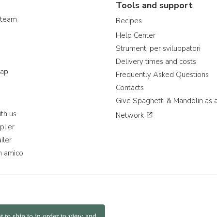
Tools and support
 team
Recipes
Help Center
Strumenti per sviluppatori
Delivery times and costs
map
Frequently Asked Questions
Contacts
Give Spaghetti & Mandolin as a
th us
Network
plier
iler
n amico