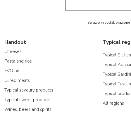
Servizio in collaborazione
Handout
Typical reg
Cheeses
Typical Sicilia
Pasta and rice
Typical Apulia
EVO oil
Typical Sardin
Cured meats
Typical Tusca
Typical savoury products
Typical produ
Typical sweet products
All regions
Wines, beers and spirits