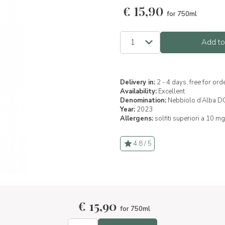
€
15,90
for 750ml
Add to
Delivery in:
2 - 4 days, free for or
Availability:
Excellent
Denomination:
Nebbiolo d’Alba 
Year:
2023
Allergens:
solfiti superiori a 10 mg
4.8 / 5
€
15,90
for 750ml