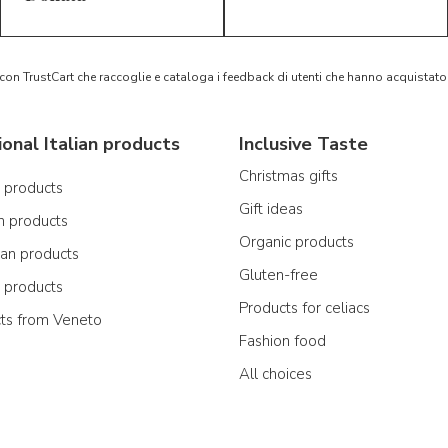
 con TrustCart che raccoglie e cataloga i feedback di utenti che hanno acquista
ional Italian products
Inclusive Taste
Christmas gifts
n products
Gift ideas
n products
Organic products
ian products
Gluten-free
n products
Products for celiacs
cts from Veneto
Fashion food
All choices