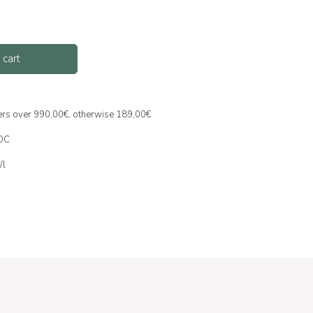
 cart
ders over 990,00€, otherwise 189,00€
DOC
/l