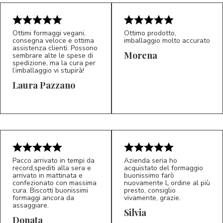
Ottimi formaggi vegani,
Ottimo prodotto,
consegna veloce e ottima
imballaggio molto accurato
assistenza clienti. Possono
Morena
sembrare alte le spese di
spedizione, ma la cura per
l’imballaggio vi stupirà!
Laura Pazzano
5/5
5/5
LP
M*
Pacco arrivato in tempi da
Azienda seria ho
record,spediti alla sera e
acquistato del formaggio
arrivato in mattinata e
buonissimo farò
confezionato con massima
nuovamente L ordine al più
cura. Biscotti buonissimi
presto, consiglio
formaggi ancora da
vivamente, grazie.
assaggiare.
Silvia
5/5
5/5
D*
S*
Donata