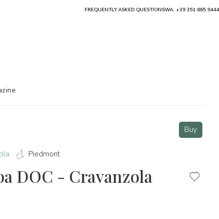
FREQUENTLY ASKED QUESTIONS
WA: +39 351 865 9444
zine
Buy
ola
Piedmont
lba DOC - Cravanzola