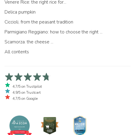
Venere Rice: the right rice for...
Delica pumpkin
Ciccioli, from the peasant tradition
Parmigiano Reggiano: how to choose the right one
Scamorza: the cheese ...
All contents
4,7/5 on Trustpilot
4,9/5 on Trustcart
4,7/5 on Google