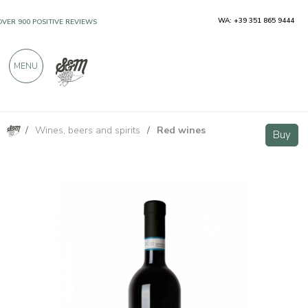
WA: +39 351 865 9444
OVER 900 POSITIVE REVIEWS
MENU
/
Wines, beers and spirits
/
Red wines
Nebbiolo d'Alba DOC Magnum - Cravanzola
Buy
Buy