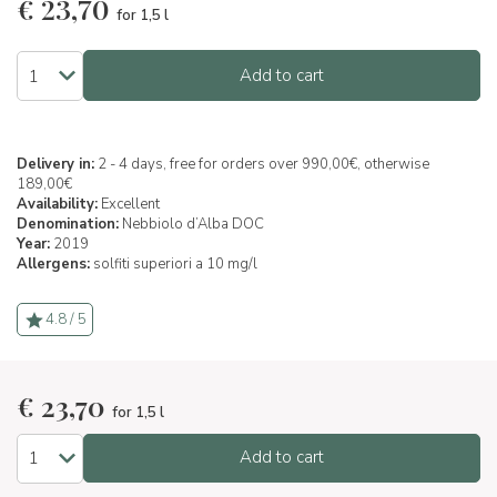
€
23,70
for 1,5 l
Add to cart
Delivery in:
2 - 4 days, free for orders over 990,00€, otherwise
189,00€
Availability:
Excellent
Denomination:
Nebbiolo d’Alba DOC
Year:
2019
Allergens:
solfiti superiori a 10 mg/l
4.8 / 5
€
23,70
for 1,5 l
Add to cart