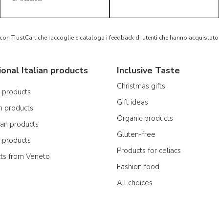
 con TrustCart che raccoglie e cataloga i feedback di utenti che hanno acquista
ional Italian products
Inclusive Taste
Christmas gifts
n products
Gift ideas
n products
Organic products
ian products
Gluten-free
n products
Products for celiacs
cts from Veneto
Fashion food
All choices