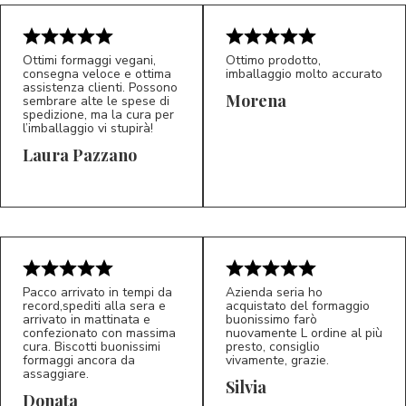
Ottimi formaggi vegani,
Ottimo prodotto,
consegna veloce e ottima
imballaggio molto accurato
assistenza clienti. Possono
Morena
sembrare alte le spese di
spedizione, ma la cura per
l’imballaggio vi stupirà!
Laura Pazzano
5/5
5/5
LP
M*
Pacco arrivato in tempi da
Azienda seria ho
record,spediti alla sera e
acquistato del formaggio
arrivato in mattinata e
buonissimo farò
confezionato con massima
nuovamente L ordine al più
cura. Biscotti buonissimi
presto, consiglio
formaggi ancora da
vivamente, grazie.
assaggiare.
Silvia
5/5
5/5
D*
S*
Donata