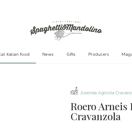
URERS
cal italian food
News
Gifts
Producers
Maga
Azienda Agricola Cravanz
Roero Arnei
Cravanzola