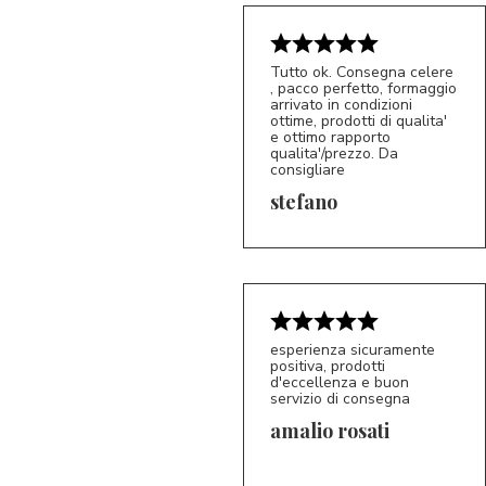
Tutto ok. Consegna celere
, pacco perfetto, formaggio
arrivato in condizioni
ottime, prodotti di qualita'
e ottimo rapporto
qualita'/prezzo. Da
consigliare
5/5
S*
stefano
esperienza sicuramente
positiva, prodotti
d'eccellenza e buon
servizio di consegna
amalio rosati
5/5
AR