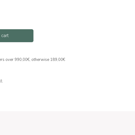
 cart
ders over 990,00€, otherwise 189,00€
/l