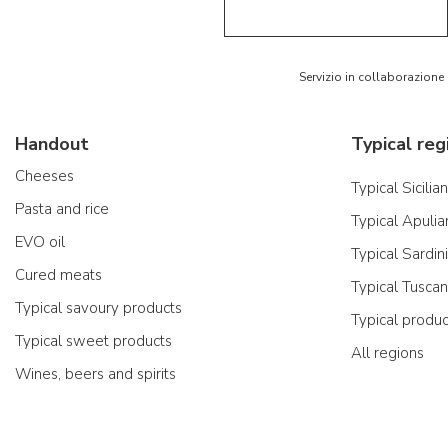
Servizio in collaborazione
Handout
Typical reg
Cheeses
Typical Sicilia
Pasta and rice
Typical Apulia
EVO oil
Typical Sardin
Cured meats
Typical Tusca
Typical savoury products
Typical produ
Typical sweet products
All regions
Wines, beers and spirits