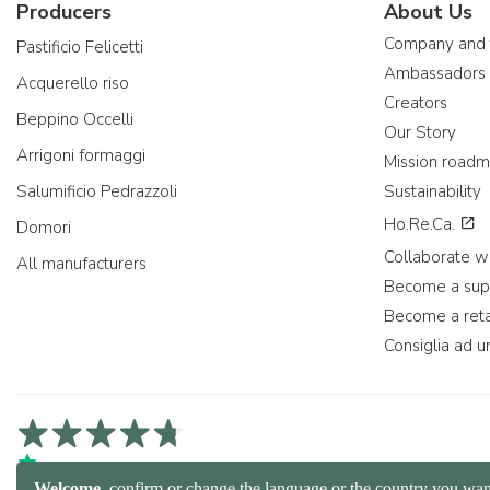
Producers
About Us
Company and
Pastificio Felicetti
Ambassadors
Acquerello riso
Creators
Beppino Occelli
Our Story
Arrigoni formaggi
Mission road
Salumificio Pedrazzoli
Sustainability
Ho.Re.Ca.
Domori
Collaborate wi
All manufacturers
Become a sup
Become a reta
Consiglia ad u
4,7/5 on Trustpilot
4,9/5 on Trustcart