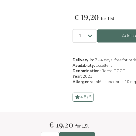
€
19,20
for 1,5l
Add to
Delivery in:
2 - 4 days, free for or
Availability:
Excellent
Denomination:
Roero DOCG
Year:
2021
Allergens:
solfiti superiori a 10 mg
4.8 / 5
€
19,20
for 1,5l