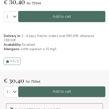
€
30,40
for 750ml
Add to cart
Delivery in:
2 - 4 days, free for orders over 990,00€, otherwise
189,00€
Availability:
Excellent
Allergens:
solfiti superiori a 10 mg/l
4.8 / 5
€
30,40
for 750ml
Add to cart