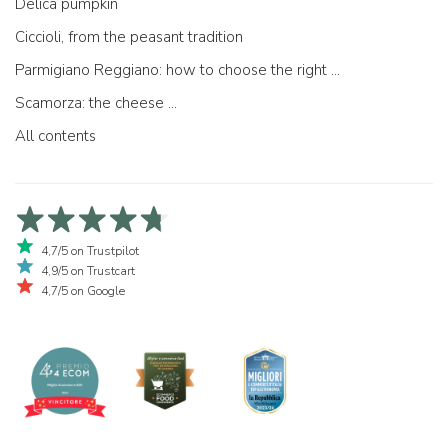
Delica pumpkin
Ciccioli, from the peasant tradition
Parmigiano Reggiano: how to choose the right one
Scamorza: the cheese ...
All contents
4,7/5 on Trustpilot
4,9/5 on Trustcart
4,7/5 on Google