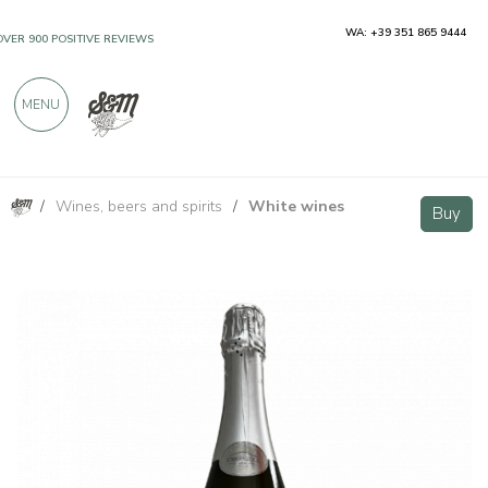
WA: +39 351 865 9444
OVER 900 POSITIVE REVIEWS
MENU
/
Wines, beers and spirits
/
White wines
Elevè Brut Metodo Classico - Cravanzola
Buy
Buy