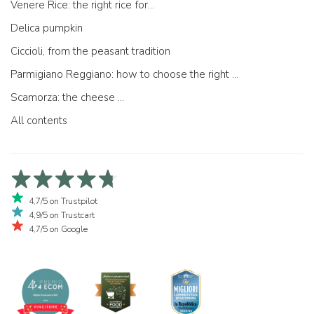
Venere Rice: the right rice for...
Delica pumpkin
Ciccioli, from the peasant tradition
Parmigiano Reggiano: how to choose the right one
Scamorza: the cheese ...
All contents
4,7/5 on Trustpilot
4,9/5 on Trustcart
4,7/5 on Google