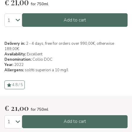
€
21,00
for 750ml
Add to cart
Delivery in:
2 - 4 days, free for orders over 990,00€, otherwise
189,00€
Availability:
Excellent
Denomination:
Collio DOC
Year:
2022
Allergens:
solfiti superiori a 10 mg/l
4.8 / 5
€
21,00
for 750ml
Add to cart