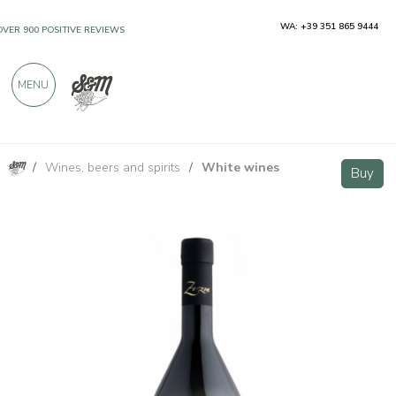
WA: +39 351 865 9444
OVER 900 POSITIVE REVIEWS
MENU
/
Wines, beers and spirits
/
White wines
Malvasia DOC Collio - Vini Zorzon
Buy
Buy