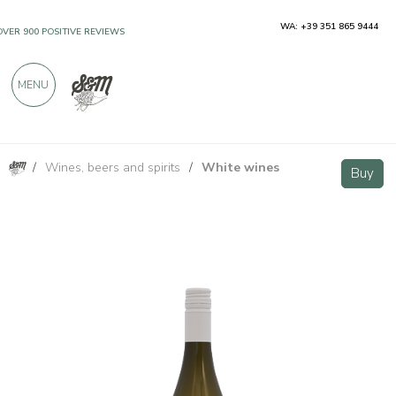
WA: +39 351 865 9444
OVER 900 POSITIVE REVIEWS
MENU
/
Wines, beers and spirits
/
White wines
Ribolla Gialla IGT Venezia Giulia - Vini Zorzon
Buy
Buy