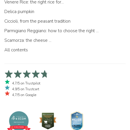
Venere Rice: the right rice for...
Delica pumpkin
Ciccioli, from the peasant tradition
Parmigiano Reggiano: how to choose the right one
Scamorza: the cheese ...
All contents
4,7/5 on Trustpilot
4,9/5 on Trustcart
4,7/5 on Google