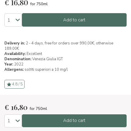
€
16,80
for 750ml
Add to cart
Delivery in:
2 - 4 days, free for orders over 990,00€, otherwise
189,00€
Availability:
Excellent
Denomination:
Venezia Giulia IGT
Year:
2022
Allergens:
solfiti superiori a 10 mg/l
4.8 / 5
€
16,80
for 750ml
Add to cart