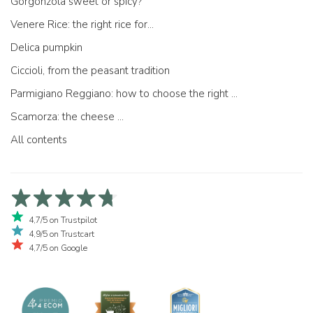
Gorgonzola sweet or spicy?
Venere Rice: the right rice for...
Delica pumpkin
Ciccioli, from the peasant tradition
Parmigiano Reggiano: how to choose the right one
Scamorza: the cheese ...
All contents
4,7/5 on Trustpilot
4,9/5 on Trustcart
4,7/5 on Google