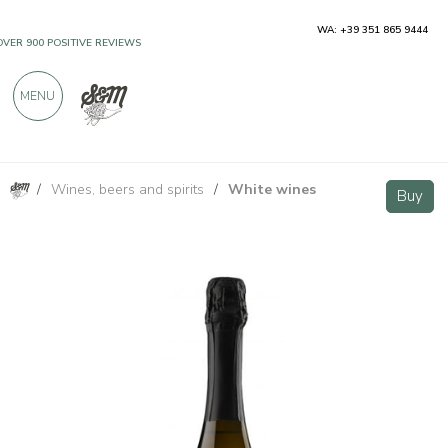
WA: +39 351 865 9444
OVER 900 POSITIVE REVIEWS
MENU
/
Wines, beers and spirits
/
White wines
Alta Langa DOCG Metodo Classico Brut - Alessandro Rivetto
Buy
Buy