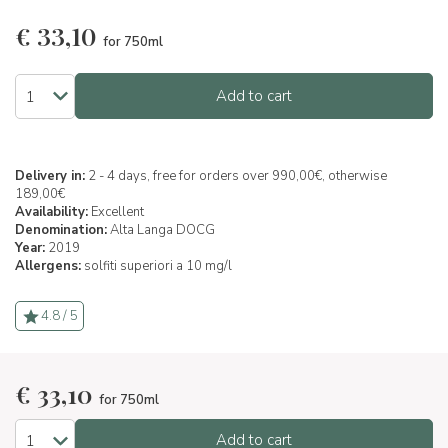
€
33,10
for 750ml
Add to cart
Delivery in:
2 - 4 days, free for orders over 990,00€, otherwise
189,00€
Availability:
Excellent
Denomination:
Alta Langa DOCG
Year:
2019
Allergens:
solfiti superiori a 10 mg/l
4.8 / 5
€
33,10
for 750ml
Add to cart