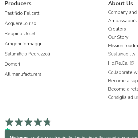
Producers
About Us
Company and
Pastificio Felicetti
Ambassadors
Acquerello riso
Creators
Beppino Occelli
Our Story
Arrigoni formaggi
Mission road
Salumificio Pedrazzoli
Sustainability
Ho.Re.Ca.
Domori
Collaborate wi
All manufacturers
Become a sup
Become a reta
Consiglia ad u
4,7/5 on Trustpilot
4,9/5 on Trustcart