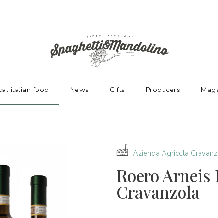
URERS
cal italian food
News
Gifts
Producers
Maga
Azienda Agricola Cravanz
Roero Arneis 
Cravanzola