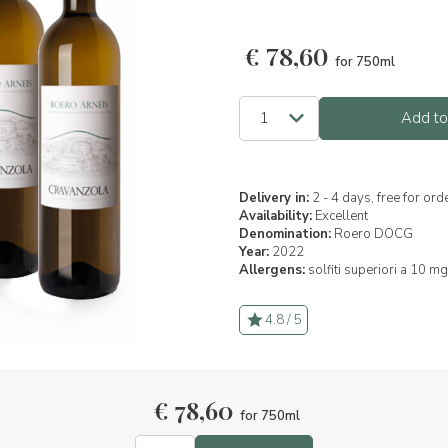
€
78,60
for 750ml
Add to
Delivery in:
2 - 4 days, free for or
Availability:
Excellent
Denomination:
Roero DOCG
Year:
2022
Allergens:
solfiti superiori a 10 mg
4.8 / 5
€
78,60
for 750ml