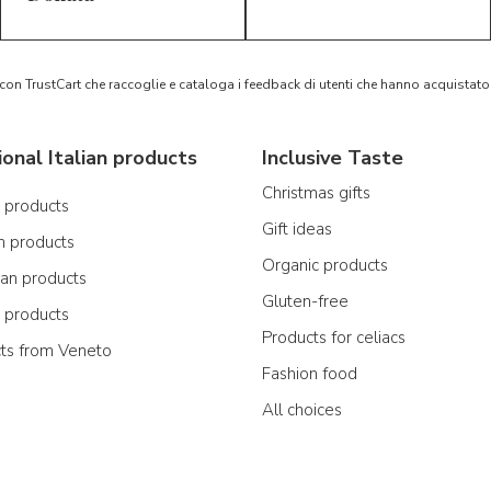
 con TrustCart che raccoglie e cataloga i feedback di utenti che hanno acquista
ional Italian products
Inclusive Taste
Christmas gifts
n products
Gift ideas
n products
Organic products
ian products
Gluten-free
n products
Products for celiacs
cts from Veneto
Fashion food
All choices