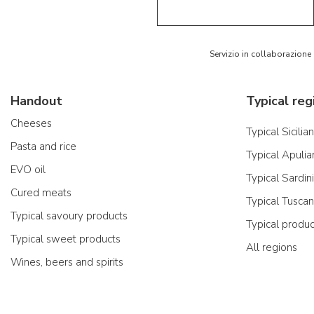
Servizio in collaborazione
Handout
Typical reg
Cheeses
Typical Sicilia
Pasta and rice
Typical Apulia
EVO oil
Typical Sardin
Cured meats
Typical Tusca
Typical savoury products
Typical produ
Typical sweet products
All regions
Wines, beers and spirits