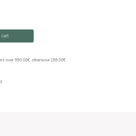
 cart
ders over 990,00€, otherwise 189,00€
/l