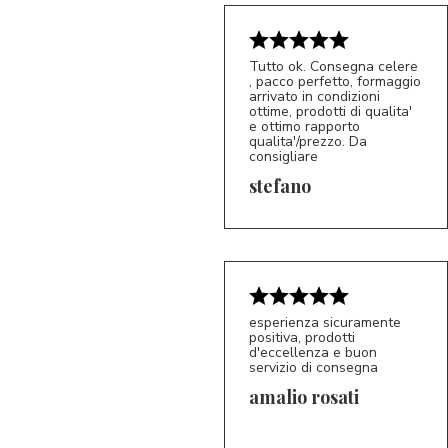
Tutto ok. Consegna celere
, pacco perfetto, formaggio
arrivato in condizioni
ottime, prodotti di qualita'
e ottimo rapporto
qualita'/prezzo. Da
consigliare
5/5
S*
stefano
esperienza sicuramente
positiva, prodotti
d'eccellenza e buon
servizio di consegna
amalio rosati
5/5
AR