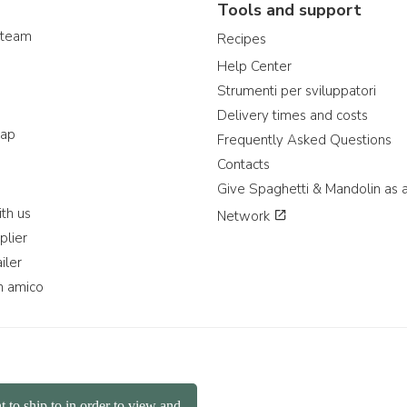
Tools and support
 team
Recipes
Help Center
Strumenti per sviluppatori
Delivery times and costs
map
Frequently Asked Questions
Contacts
Give Spaghetti & Mandolin as a
th us
Network
plier
iler
n amico