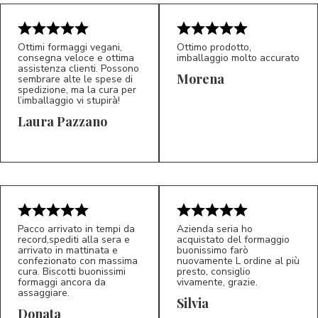
Ottimi formaggi vegani,
Ottimo prodotto,
consegna veloce e ottima
imballaggio molto accurato
assistenza clienti. Possono
Morena
sembrare alte le spese di
spedizione, ma la cura per
l’imballaggio vi stupirà!
Laura Pazzano
5/5
5/5
LP
M*
Pacco arrivato in tempi da
Azienda seria ho
record,spediti alla sera e
acquistato del formaggio
arrivato in mattinata e
buonissimo farò
confezionato con massima
nuovamente L ordine al più
cura. Biscotti buonissimi
presto, consiglio
formaggi ancora da
vivamente, grazie.
assaggiare.
Silvia
5/5
5/5
D*
S*
Donata