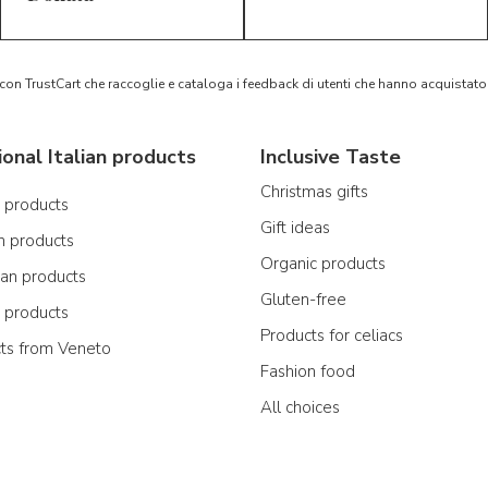
 con TrustCart che raccoglie e cataloga i feedback di utenti che hanno acquista
ional Italian products
Inclusive Taste
Christmas gifts
n products
Gift ideas
n products
Organic products
ian products
Gluten-free
n products
Products for celiacs
cts from Veneto
Fashion food
All choices