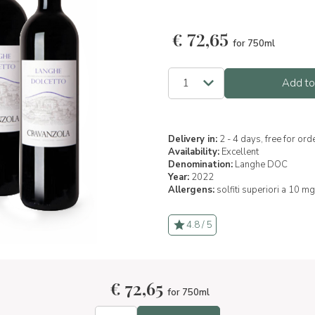
€
72,65
for 750ml
Add to
Delivery in:
2 - 4 days, free for or
Availability:
Excellent
Denomination:
Langhe DOC
Year:
2022
Allergens:
solfiti superiori a 10 mg
4.8 / 5
€
72,65
for 750ml