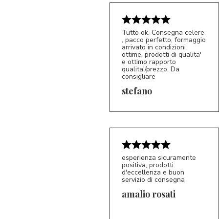
Tutto ok. Consegna celere
, pacco perfetto, formaggio
arrivato in condizioni
ottime, prodotti di qualita'
e ottimo rapporto
qualita'/prezzo. Da
consigliare
5/5
S*
stefano
esperienza sicuramente
positiva, prodotti
d'eccellenza e buon
servizio di consegna
amalio rosati
5/5
AR