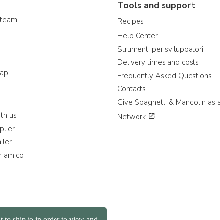
Tools and support
 team
Recipes
Help Center
Strumenti per sviluppatori
Delivery times and costs
map
Frequently Asked Questions
Contacts
Give Spaghetti & Mandolin as a
th us
Network
plier
iler
n amico