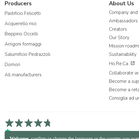
Producers
About Us
Company and
Pastificio Felicetti
Ambassadors
Acquerello riso
Creators
Beppino Occelli
Our Story
Arrigoni formaggi
Mission road
Salumificio Pedrazzoli
Sustainability
Ho.Re.Ca.
Domori
Collaborate wi
All manufacturers
Become a sup
Become a reta
Consiglia ad u
4,7/5 on Trustpilot
4,9/5 on Trustcart