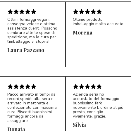
Ottimi formaggi vegani,
Ottimo prodotto,
consegna veloce e ottima
imballaggio molto accurato
assistenza clienti. Possono
Morena
sembrare alte le spese di
spedizione, ma la cura per
l’imballaggio vi stupirà!
Laura Pazzano
5/5
5/5
LP
M*
Pacco arrivato in tempi da
Azienda seria ho
record,spediti alla sera e
acquistato del formaggio
arrivato in mattinata e
buonissimo farò
confezionato con massima
nuovamente L ordine al più
cura. Biscotti buonissimi
presto, consiglio
formaggi ancora da
vivamente, grazie.
assaggiare.
Silvia
5/5
5/5
D*
S*
Donata