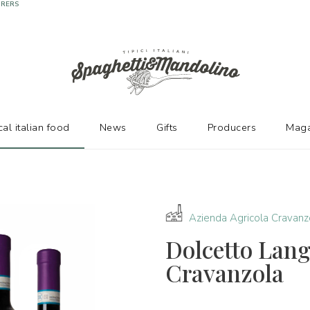
URERS
cal italian food
News
Gifts
Producers
Maga
Azienda Agricola Cravanz
Dolcetto Lang
Cravanzola