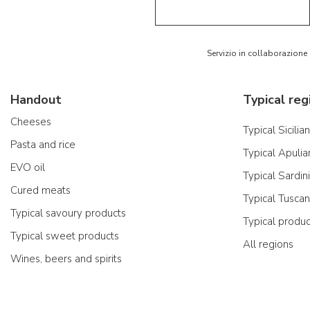
Servizio in collaborazione
Handout
Typical reg
Cheeses
Typical Sicilia
Pasta and rice
Typical Apulia
EVO oil
Typical Sardin
Cured meats
Typical Tusca
Typical savoury products
Typical produ
Typical sweet products
All regions
Wines, beers and spirits