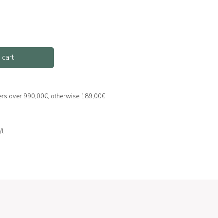
 cart
ders over 990,00€, otherwise 189,00€
/l