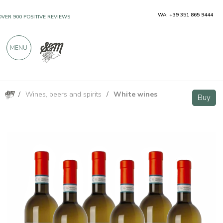
WA: +39 351 865 9444
OVER 900 POSITIVE REVIEWS
MENU
/
Wines, beers and spirits
/
White wines
La Vinassa Langhe DOC Favorita - 6 bottiglie- Cravanzola
Buy
Buy