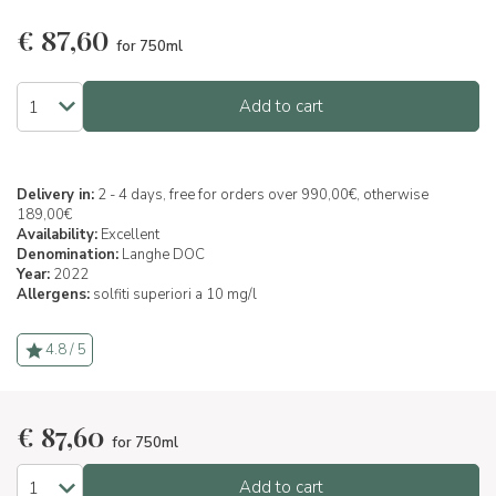
€
87,60
for 750ml
Add to cart
Delivery in:
2 - 4 days, free for orders over 990,00€, otherwise
189,00€
Availability:
Excellent
Denomination:
Langhe DOC
Year:
2022
Allergens:
solfiti superiori a 10 mg/l
4.8 / 5
€
87,60
for 750ml
Add to cart