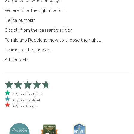
Gorgonzola sweet or spicy?
Venere Rice: the right rice for...
Delica pumpkin
Ciccioli, from the peasant tradition
Parmigiano Reggiano: how to choose the right one
Scamorza: the cheese ...
All contents
4,7/5 on Trustpilot
4,9/5 on Trustcart
4,7/5 on Google