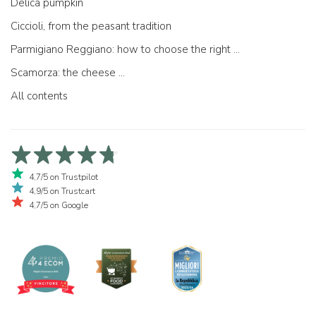
Delica pumpkin
Ciccioli, from the peasant tradition
Parmigiano Reggiano: how to choose the right one
Scamorza: the cheese ...
All contents
4,7/5 on Trustpilot
4,9/5 on Trustcart
4,7/5 on Google