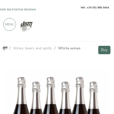
WA: +39 351 865 9444
OVER 900 POSITIVE REVIEWS
MENU
/
Wines, beers and spirits
/
White wines
Samblage Spumante Cuvee Brut - 6 bottiglie - Cravanzola
Buy
Buy