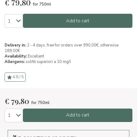
€
79,80
for 750ml
Add to cart
Delivery in:
2 - 4 days, free for orders over 990,00€, otherwise
189,00€
Availability:
Excellent
Allergens:
solfiti superiori a 10 mg/l
4.8 / 5
€
79,80
for 750ml
Add to cart