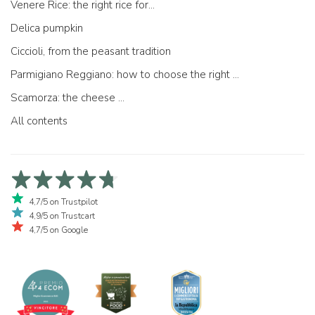
Venere Rice: the right rice for...
Delica pumpkin
Ciccioli, from the peasant tradition
Parmigiano Reggiano: how to choose the right one
Scamorza: the cheese ...
All contents
4,7/5 on Trustpilot
4,9/5 on Trustcart
4,7/5 on Google