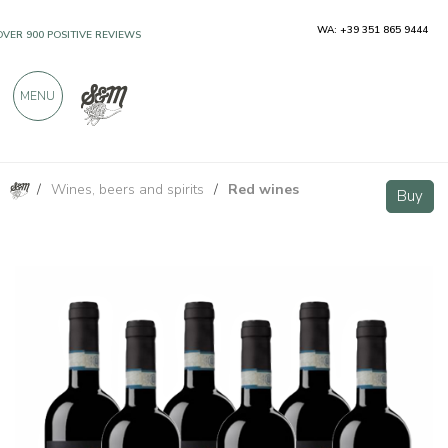
WA: +39 351 865 9444
OVER 900 POSITIVE REVIEWS
MENU
/
Wines, beers and spirits
/
Red wines
Dolcetto d'Alba DOC - 6 bottiglie - Alessandro Rivetto
Buy
Buy