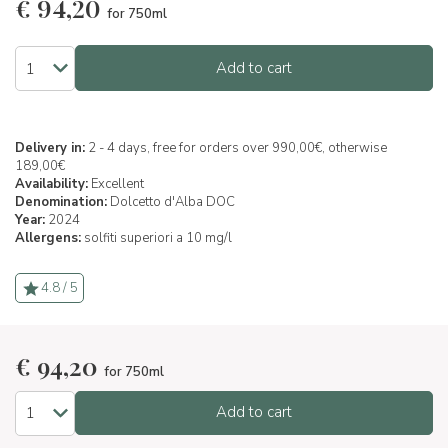
€
94,20
for 750ml
Add to cart
Delivery in:
2 - 4 days, free for orders over 990,00€, otherwise
189,00€
Availability:
Excellent
Denomination:
Dolcetto d'Alba DOC
Year:
2024
Allergens:
solfiti superiori a 10 mg/l
4.8 / 5
€
94,20
for 750ml
Add to cart