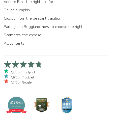
Venere Rice: the right rice for...
Delica pumpkin
Ciccioli, from the peasant tradition
Parmigiano Reggiano: how to choose the right one
Scamorza: the cheese ...
All contents
4,7/5 on Trustpilot
4,9/5 on Trustcart
4,7/5 on Google