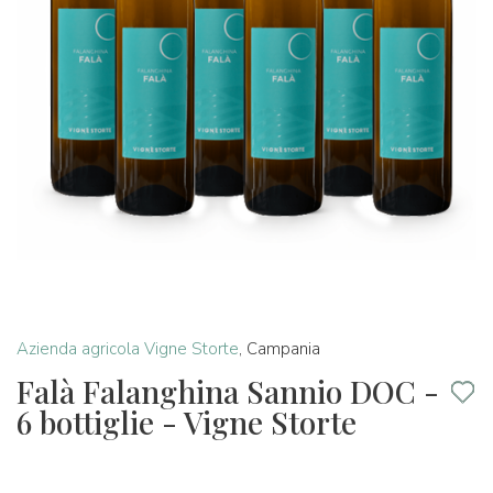
Azienda agricola Vigne Storte
,
Campania
Falà Falanghina Sannio DOC -
6 bottiglie - Vigne Storte