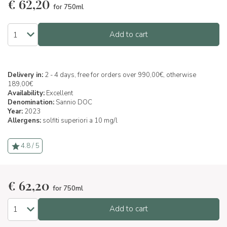
€
62,20
for 750ml
Add to cart
Delivery in:
2 - 4 days, free for orders over 990,00€, otherwise
189,00€
Availability:
Excellent
Denomination:
Sannio DOC
Year:
2023
Allergens:
solfiti superiori a 10 mg/l
4.8 / 5
€
62,20
for 750ml
Add to cart