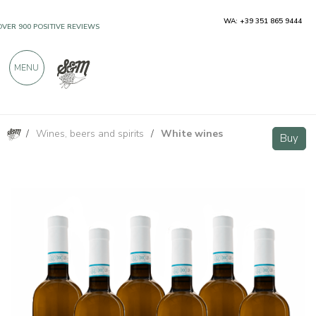
WA: +39 351 865 9444
OVER 900 POSITIVE REVIEWS
MENU
/
Wines, beers and spirits
/
White wines
Falà Falanghina Sannio DOC - 6 bottiglie - Vigne Storte
VIP
Buy
Buy