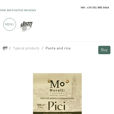
WA: +39 351 865 9444
OVER 900 POSITIVE REVIEWS
MENU
/
Typical products
/
Pasta and rice
500g Durum Wheat Pasta Antico Pastificio Morelli
Buy
Buy