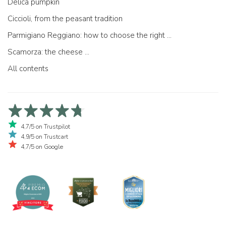
Delica pumpkin
Ciccioli, from the peasant tradition
Parmigiano Reggiano: how to choose the right one
Scamorza: the cheese ...
All contents
4,7/5 on Trustpilot
4,9/5 on Trustcart
4,7/5 on Google