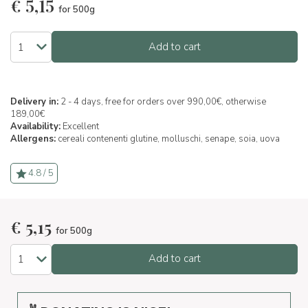
€
5,15
for 500g
Add to cart
Delivery in:
2 - 4 days, free for orders over 990,00€, otherwise
189,00€
Availability:
Excellent
Allergens:
cereali contenenti glutine,
molluschi,
senape,
soia,
uova
4.8 / 5
€
5,15
for 500g
Add to cart