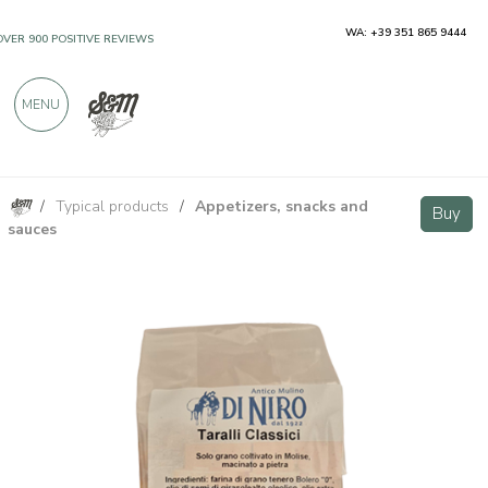
WA: +39 351 865 9444
OVER 900 POSITIVE REVIEWS
MENU
/
Typical products
/
Appetizers, snacks and
Classic Taralli 200g Antico Mulino Di Niro
Buy
Buy
sauces