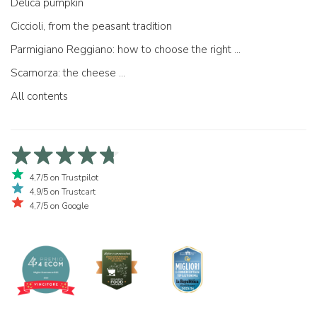
Delica pumpkin
Ciccioli, from the peasant tradition
Parmigiano Reggiano: how to choose the right one
Scamorza: the cheese ...
All contents
4,7/5 on Trustpilot
4,9/5 on Trustcart
4,7/5 on Google