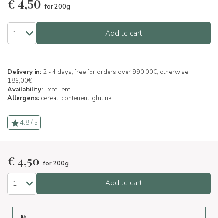
€
4,50
for 200g
Add to cart
Delivery in:
2 - 4 days, free for orders over 990,00€, otherwise
189,00€
Availability:
Excellent
Allergens:
cereali contenenti glutine
4.8 / 5
€
4,50
for 200g
Add to cart