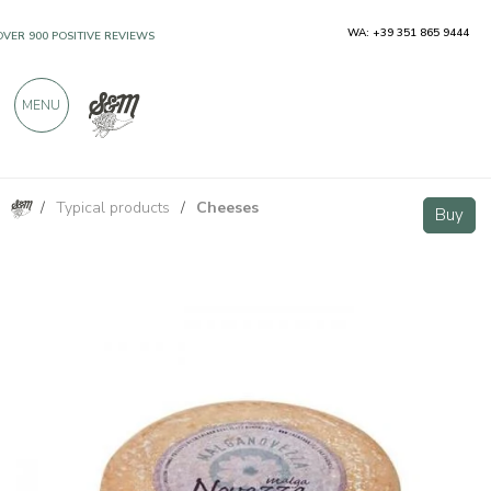
WA: +39 351 865 9444
OVER 900 POSITIVE REVIEWS
MENU
/
Typical products
/
Cheeses
Malga Novezza seasoned full form 7/8kg
Buy
Buy