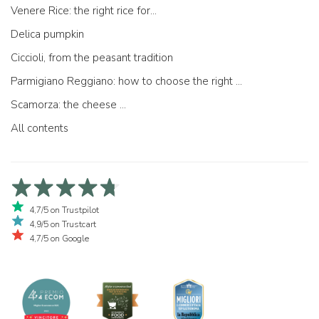
Venere Rice: the right rice for...
Delica pumpkin
Ciccioli, from the peasant tradition
Parmigiano Reggiano: how to choose the right one
Scamorza: the cheese ...
All contents
4,7/5 on Trustpilot
4,9/5 on Trustcart
4,7/5 on Google