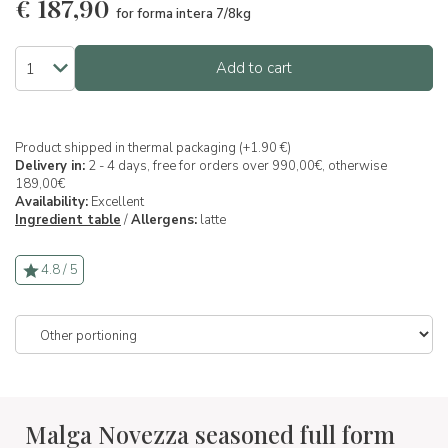
€
187,90
for forma intera 7/8kg
Add to cart
Product shipped in thermal packaging (+1.90 €)
Delivery in:
2 - 4 days, free for orders over 990,00€, otherwise
189,00€
Availability:
Excellent
Ingredient table
/
Allergens:
latte
4.8 / 5
Malga Novezza seasoned full form