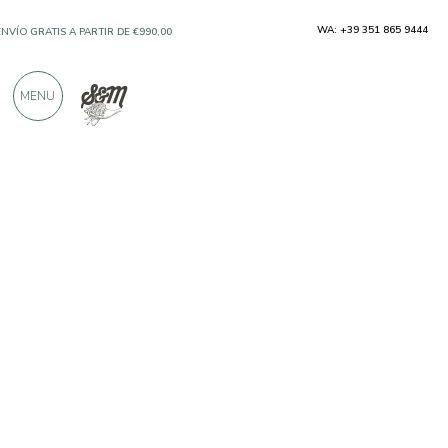
WA: +39 351 865 9444
ENVÍO GRATIS A PARTIR DE €990,00
SOLO PRODUCTOS DE FABRICANTES
MENU
EXCELENTES
MÁS DE 900 CRÍTICAS POSITIVAS
Productores
Gli infusi di Gianni