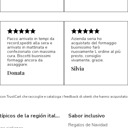
Pacco arrivato in tempi da
Azienda seria ho
record,spediti alla sera e
acquistato del formaggio
arrivato in mattinata e
buonissimo farò
confezionato con massima
nuovamente L ordine al più
cura. Biscotti buonissimi
presto, consiglio
formaggi ancora da
vivamente, grazie.
assaggiare.
Silvia
5/5
5/5
D*
S*
Donata
 con TrustCart che raccoglie e cataloga i feedback di utenti che hanno acquista
Productos típicos de la región italiana
Sabor inclusivo
Regalos de Navidad