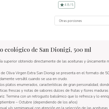
4.8 / 5
co ecológico de San Dionigi, 500 ml
ría superior obtenido directamente de las aceitunas y únicamente
 de Oliva Virgen Extra San Dionigi se presenta en el formato de 50
amente versátil cuando se usa en crudo.
los platos enumerados, características de gran personalidad, donde
icas frescas y notas de sabores dulces de frutas y flores maduras
iz. Termina con un retrogusto balsámico que lo refresca y lo enri
ptiembre – Octubre (dependiendo de los años)
ual y/o semimanual con atención en la selección de las aceitunas 