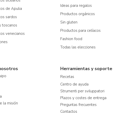
os sicilianos
Ideas para regalos
cos de Apulia
Productos orgánicos
cos sardos
Sin gluten
os toscanos
Productos para celíacos
icos venecianos
Fashion food
iones
Todas las elecciones
nosotros
Herramientas y soporte
uipo
Recetas
Centro de ayuda
Strumenti per sviluppatori
ia
Plazos y costes de entrega
e la misión
Preguntas frecuentes
Contactos