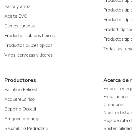
Productos típic
Pasta y arroz
Productos típi
Aceite EVO
Productos típi
Carnes curadas
Prodotti típic
Productos salados típicos
Productos típ
Productos dulces típicos
Todas las reg
Vinos, cervezas y licores
Productores
Acerca de 
Empresa y eq
Pastificio Felicetti
Embajadores
Acquerello riso
Creadores
Beppino Occelli
Nuestra histor
Arrigoni formaggi
Hoja de ruta d
Salumificio Pedrazzoli
Sostenibilidad