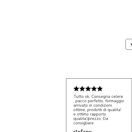
Tutto ok. Consegna celere
, pacco perfetto, formaggio
arrivato in condizioni
ottime, prodotti di qualita'
e ottimo rapporto
qualita'/prezzo. Da
consigliare
5/5
S*
stefano