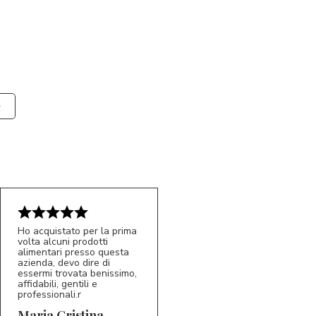
Ho acquistato per la prima
volta alcuni prodotti
alimentari presso questa
azienda, devo dire di
essermi trovata benissimo,
affidabili, gentili e
professionali.r
5/5
MC
Maria Cristina