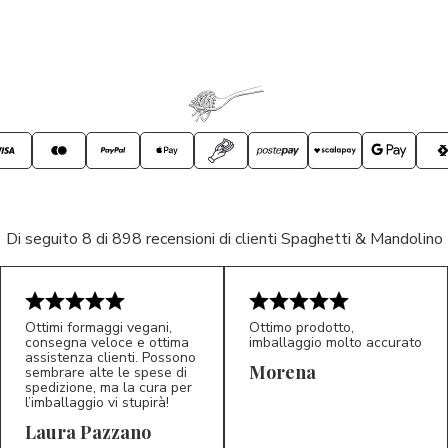
Di seguito 8 di 898 recensioni di clienti Spaghetti & Mandolino
Ottimi formaggi vegani,
Ottimo prodotto,
consegna veloce e ottima
imballaggio molto accurato
assistenza clienti. Possono
Morena
sembrare alte le spese di
spedizione, ma la cura per
l’imballaggio vi stupirà!
Laura Pazzano
5/5
5/5
LP
M*