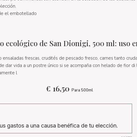
olección.
de el embotellado
o ecológico de San Dionigi, 500 ml: uso e
ensaladas frescas, crudités de pescado fresco, carnes tanto crudas
de dar vida a un postre único si se acompaña con helado de fior di l
amente l
€
16,50
Para 500ml
us gastos a una causa benéfica de tu elección.