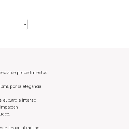
 mediante procedimientos
0ml, por la elegancia
 el claro e intenso
 impactan
quece.
que llegan al molino