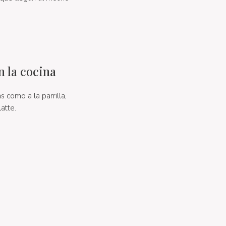
n la cocina
 como a la parrilla,
atte.