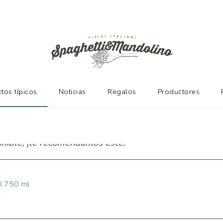
NTES
tos típicos
Noticias
Regalos
Productores
onible, ¡te recomendamos este!
O 750 ml