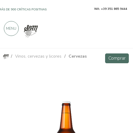
WA: +39 351 865 9444
MÁS DE 900 CRÍTICAS POSITIVAS
MENU
/
Vinos, cervezas y licores
/
Cervezas
Bià - Cerveza Golden Ale 33cl
Comprar
Comprar