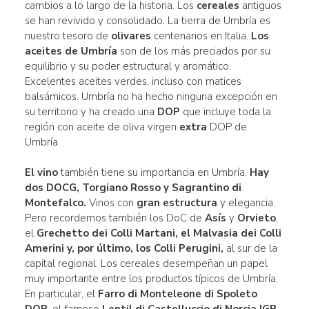
cambios a lo largo de la historia. Los
cereales
antiguos
se han revivido y consolidado. La tierra de Umbría es
nuestro tesoro de
olivares
centenarios en Italia.
Los
aceites de Umbría
son de los más preciados por su
equilibrio y su poder estructural y aromático.
Excelentes aceites verdes, incluso con matices
balsámicos. Umbría no ha hecho ninguna excepción en
su territorio y ha creado una
DOP
que incluye toda la
región con aceite de oliva virgen
extra
DOP de
Umbría.
El vino
también tiene su importancia en Umbría.
Hay
dos DOCG,
Torgiano Rosso
y Sagrantino di
Montefalco.
Vinos con
gran estructura
y elegancia.
Pero recordemos también los DoC de
Asís
y
Orvieto
,
el
Grechetto dei Colli Martani, el Malvasia dei Colli
Amerini y, por último, los Colli Perugini
,
al sur de la
capital regional. Los cereales desempeñan un papel
muy importante entre los productos típicos de Umbría.
En particular, el
Farro di Monteleone di Spoleto
DOP
, el famoso
Lentil di Castelluccio di Norcia IGP
,