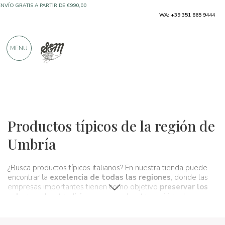
WA: +39 351 865 9444
ENVÍO GRATIS A PARTIR DE €990,00
SOLO PRODUCTOS DE FABRICANTES
MENU
EXCELENTES
MÁS DE 900 CRÍTICAS POSITIVAS
Regiones
Umbría
Productos típicos de la región de
Umbría
¿Busca productos típicos italianos? En nuestra tienda puede
encontrar la
excelencia de todas las regiones
, donde las
empresas importantes tienen como objetivo
preservar los
sabores y las tradiciones
que se han transmitido de
generación en generación y que forman, de hecho,
la cultura
gastronómica y vinícola
de nuestro país. Un verdadero