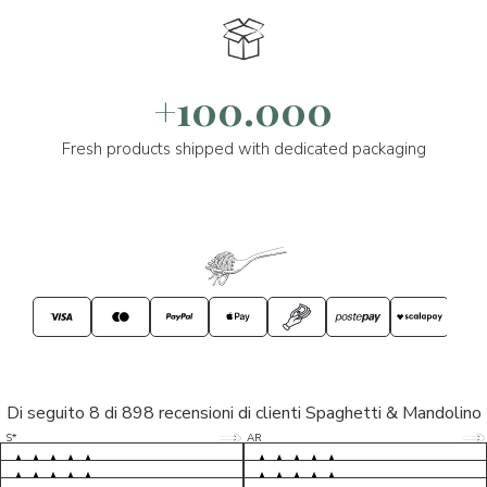
+100.000
Fresh products shipped with dedicated packaging
Di seguito 8 di 898 recensioni di clienti Spaghetti & Mandolino
5/5
5/5
S*
AR
5/5
5/5
LP
D*
5/5
5/5
M*
S*