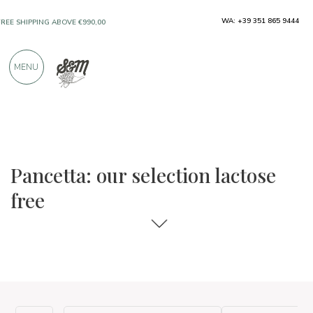
WA: +39 351 865 9444
FREE SHIPPING ABOVE €990,00
ONLY PRODUCTS FROM EXCELLENT
MENU
MANUFACTURERS
OVER 900 POSITIVE REVIEWS
The food and wine selections
Lactose free
Pancetta: our selection lactose
free