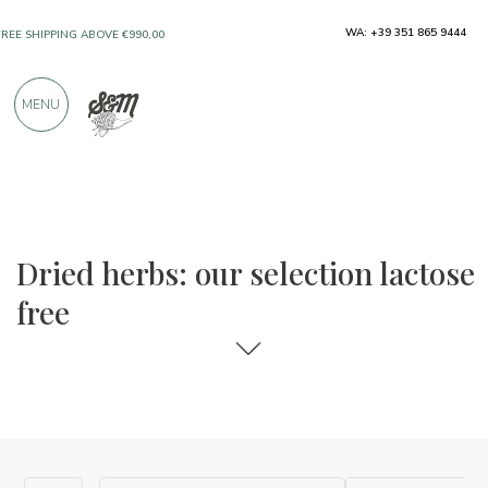
WA: +39 351 865 9444
FREE SHIPPING ABOVE €990,00
ONLY PRODUCTS FROM EXCELLENT
MENU
MANUFACTURERS
OVER 900 POSITIVE REVIEWS
The food and wine selections
Lactose free
Dried herbs: our selection lactose
free