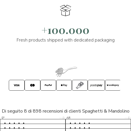
+100.000
Fresh products shipped with dedicated packaging
Di seguito 8 di 898 recensioni di clienti Spaghetti & Mandolino
5/5
5/5
S*
AR
5/5
5/5
LP
D*
5/5
5/5
M*
S*