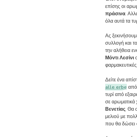
επίσης οι αρω
πράσινα
. Αλ
όλα αυτά τα τ
Ας ξεκινήσουμ
συλλογή και το
την αλήθεια ε
Μόντι Λεσίνι
σ
φαρμακευτικές
Δείτε ένα απίσ
alle erbe
απ
τυρί από εξαι
σε αρωματικά 
Βενετίας
. Θα 
μελιού με πολλ
που θα δώσει 