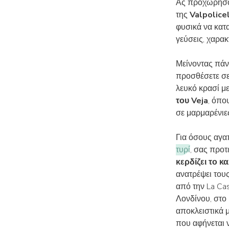
Ας προχωρήσο
της
Valpolice
φυσικά να κατα
γεύσεις, χαρακ
Μείνοντας πάν
προσθέσετε σε
λευκό κρασί μ
του Veja
, όπο
σε μαρμαρένιε
Για όσους αγα
τυρί
, σας προτ
κερδίζει το κ
ανατρέψει τους
από την La Cas
Λονδίνου, στο 
αποκλειστικά μ
που αφήνεται 