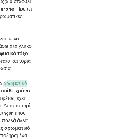
αρχαίο σταφύλι
arone
. Πρέπει
αρωματικές
ίνουμε να
άσει στο γλυκό
φυσικό τόξο
έατα και τυριά
ασία.
να
αρωματικό
ου
κάθε χρόνο
 φέτος, έχει
. Αυτό το τυρί
Langan's του
σε πολλά άλλα
ας αρωματικό
 αποξηραμένα