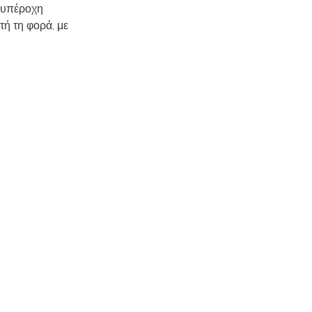
α υπέροχη
τή τη φορά, με