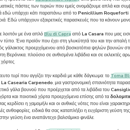
ματικές πάστες των τυριών που εμείς ονομάζουμε απλά και συμ
λά εδώ υπάρχει κάτι παραπάνω από το
Penicillium Roqueforti
υριά. Εδώ υπάρχουν εξαιρετικές παρασκευές που τα κάνουν μονα
ε λοιπόν με ένα απλό
Blu di Capra
από
La Casara
που μας εισ
ν τύπο. Ένα προϊόν που έχει στη γλυκύτητά του και την απαλή 
νός γάλακτος προερχόμενου από βοσκοτόπια ψηλών βουνών σ
τη Βερόνικα, πλούσιο σε ανθισμένα λιβάδια και σε εκλεκτές αρω
 χόρτες.
τευτο τυρί που αγγίζει την καρδιά με κάθε δάγκωμα: το
Toma Blu
ό
La Casearia Carpenedo
, μια γαστρονομική σπανιότητα παρα
ρετικό γάλα βουνού που προέρχεται από τα λιβάδια του
Cansigli
χόρτα και ποιοτικά χόρτα προερχόμενα επίσης από τα
δολομιτι
σας κερδίσει η χαμομήλι και οι ανθικές νότες που είναι χαρακτηρ
ές ανθοφορίες, ειδικά θα σας καταπλήξει η ευχάριστη γεύση της
στην γεύση ένα αναπάντεχο βαλσάμικο φινάλε.