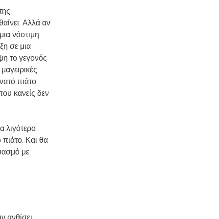
της
θαίνει. Αλλά αν
μια νόστιμη
ξη σε μια
όψη το γεγονός
 μαγειρικές
υνατό πιάτο
 που κανείς δεν
τα λιγότερο
 πιάτο. Και θα
δυασμό με
ν ανθίσει