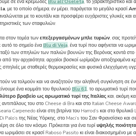
υμε σε ένα κρεμώδες
Blu all’Oseleta
, το χαρακτηριστικό και 
lla
, με το οποίο σήμερα, εν μέρει, παράγεται το μεγάλο κρασί
Am
ναλώνεται με το κουτάλι και προσφέρει ευχάριστες γλυκές και 
τηριστικές των σταφυλιών.
τα στον τομέα των
επεξεργασμένων μπλε τυριών
, σας προτε
 αυτό το σημείο ένα
Blu di Veja
, ένα τυρί που αφήνεται να ωριμ
εταξύ των σπηλιών των παλιών βουνών της Βερόνας κοντά στο
υ από την αρχαιότητα, αρχαίοι βοσκοί ωρίμαζαν αποξηραμένα κρ
ς σπηλιές με σταθερές θερμοκρασίες και φυσικά ελεγχόμενη υγρ
πούν να τολμούν και να αναζητούν την αληθινή συγκίνηση σε έ
είνουμε ένα κομμάτι του θρυλικού
Blu 61
, το αρωματικό τυρί π
αλύτερο βραβείο ως αρωματικό τυρί της Ιταλίας
και, ακόμη και
 αντιπάλους του στο Cheese di Bra και στο Italian Cheese Award
earia Carpenedo είναι στη βιτρίνα του Harrod’s και στο θρυλικό 
Di Palo’s της Νέας Υόρκης, στο Maci’s του Σαν Φρανσίσκο και 
έρη σε όλο τον κόσμο. Πρόκειται για ένα τυρί
υψηλής ποιότητ
να ωριμάσει σε κρασί Raboso Passito κι είναι διακοσμημένο με