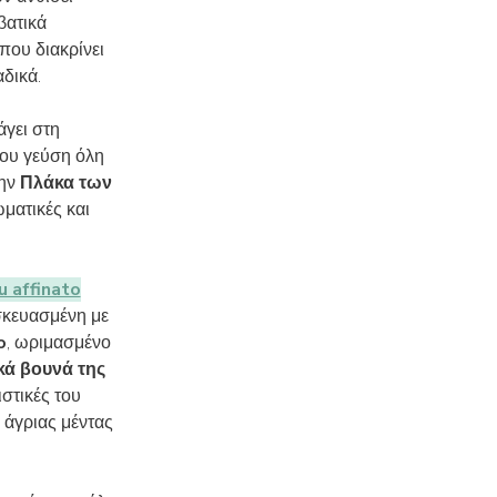
βατικά
που διακρίνει
δικά.
άγει στη
του γεύση όλη
την
Πλάκα των
ματικές και
 affinato
σκευασμένη με
o
, ωριμασμένο
κά βουνά της
ιστικές του
 άγριας μέντας