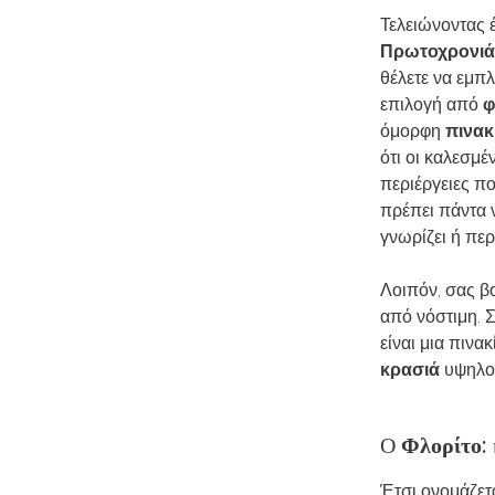
Τελειώνοντας 
Πρωτοχρονιά
θέλετε να εμπλ
επιλογή από
φ
όμορφη
πινακ
ότι οι καλεσμέ
περιέργειες πο
πρέπει πάντα ν
γνωρίζει ή περι
Λοιπόν, σας βο
από νόστιμη. Σ
είναι μια πινα
κρασιά
υψηλού
Ο
Φλορίτο
:
Έτσι ονομάζετ