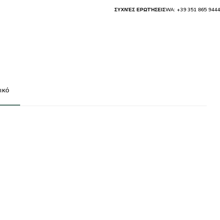
ΣΥΧΝΈΣ ΕΡΩΤΉΣΕΙΣ
WA: +39 351 865 9444
ικό