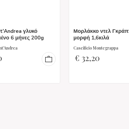
nt'Andrea γλυκό
Μορλάκκο ντελ Γκράπ
ένο 6 μήνες 200g
μορφή 1,6κιλά
ant'Andrea
Caseificio Montegrappa
0
€
32,20