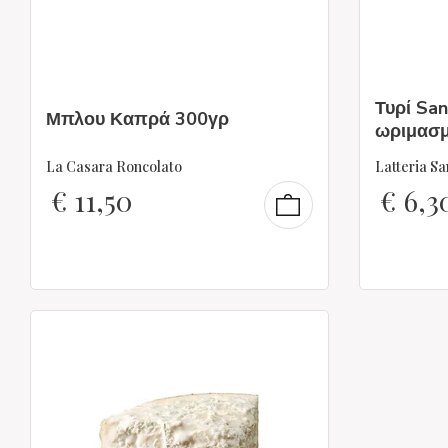
Τυρί Sa
Μπλου Καπρά 300γρ
ωριμασμ
La Casara Roncolato
Latteria S
€
11,50
€
6,3