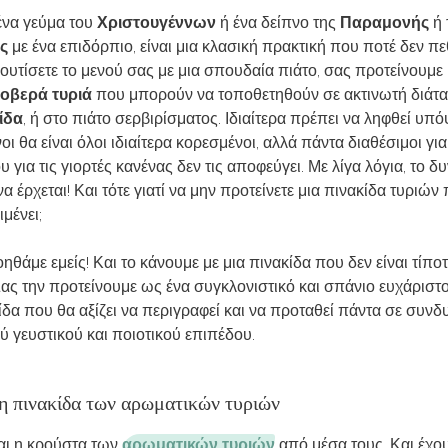
ένα γεύμα του
Χριστουγέννων
ή ένα δείπνο της
Παραμονής
ή 
ς
με ένα επιδόρπιο, είναι μια κλασική πρακτική που ποτέ δεν πε
ουτίσετε το μενού σας με μια σπουδαία πιάτο, σας προτείνουμε 
οβερά τυριά
που μπορούν να τοποθετηθούν σε ακτινωτή διάτα
ίδα
, ή στο πιάτο σερβιρίσματος. Ιδιαίτερα πρέπει να ληφθεί υπ
νοι θα είναι όλοι ιδιαίτερα κορεσμένοι, αλλά πάντα διαθέσιμοι για
υ για τις γιορτές κανένας δεν τις αποφεύγει. Με λίγα λόγια, το δ
α έρχεται! Και τότε γιατί να μην προτείνετε μια πινακίδα τυριών
μένει;
ηθάμε εμείς! Και το κάνουμε με μια πινακίδα που δεν είναι τίπο
ας την προτείνουμε ως ένα συγκλονιστικό και σπάνιο ευχάριστο
κίδα που θα αξίζει να περιγραφεί και να προταθεί πάντα σε συν
 γευστικού και ποιοτικού επιπέδου.
 η πινακίδα των αρωματικών τυριών
αι η κρούστα των
αρωματικών τυριών
από μέσα τους. Και έχου