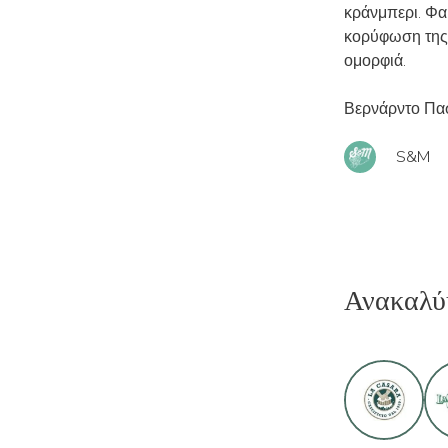
κράνμπερι. Φαί
κορύφωση της π
ομορφιά.
Βερνάρντο Πα
S&M
Ανακαλύ