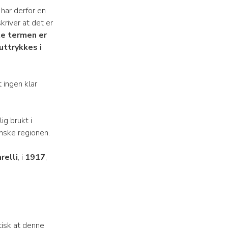
har derfor en
kriver at det er
te termen er
uttrykkes i
 ingen klar
ig brukt i
nske regionen.
relli
, i
1917
,
tisk at denne