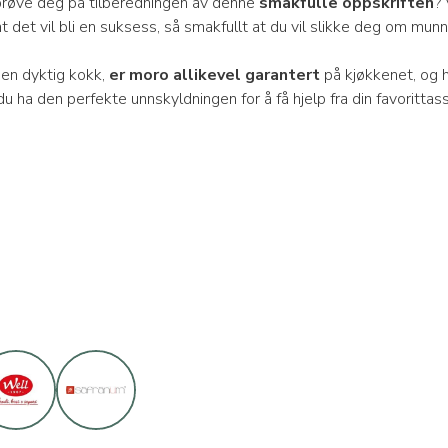
å prøve deg på tilberedningen av denne
smakfulle oppskriften
? 
at det vil bli en suksess, så smakfullt at du vil slikke deg om munn
 en dyktig kokk,
er moro allikevel garantert
på kjøkkenet, og h
 du ha den perfekte unnskyldningen for å få hjelp fra din favorittass