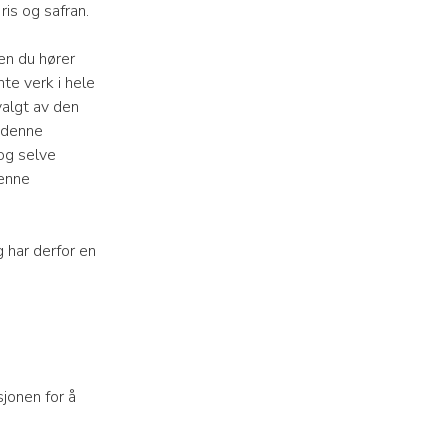
ris og safran.
en du hører
nte verk i hele
valgt av den
 denne
og selve
denne
g har derfor en
jonen for å