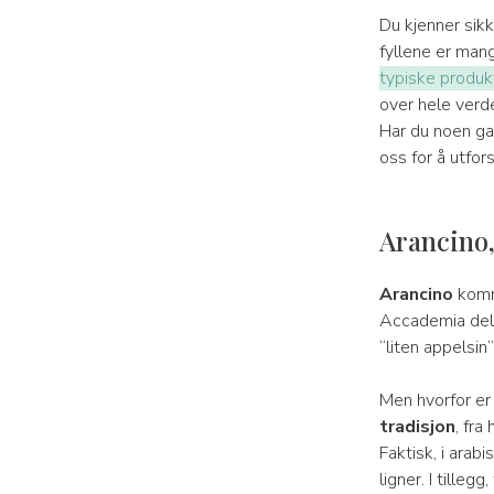
Du kjenner sikk
fyllene er mang
typiske produk
over hele verde
Har du noen ga
oss for å utfor
Arancino,
Arancino
komme
Accademia dell
“liten appelsin”
Men hvorfor er
tradisjon
, fra
Faktisk, i arabi
ligner. I tilleg