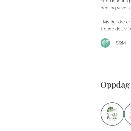
Er du klar til 
deg, og vi vet 
Hvis du ikke er
trenge det, vil
S&M
Oppdag