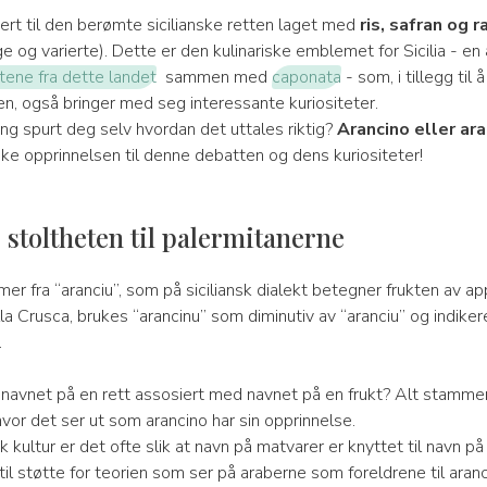
ert til den berømte sicilianske retten laget med
ris, safran og r
e og varierte). Dette er den kulinariske emblemet for Sicilia - en
tene fra dette landet
sammen med
caponata
- som, i tillegg til 
n, også bringer med seg interessante kuriositeter.
ng spurt deg selv hvordan det uttales riktig?
Arancino eller ara
ske opprinnelsen til denne debatten og dens kuriositeter!
 stoltheten til palermitanerne
r fra “aranciu”, som på siciliansk dialekt betegner frukten av app
a Crusca, brukes “arancinu” som diminutiv av “aranciu” og indike
.
 navnet på en rett assosiert med navnet på en frukt? Alt stamme
 hvor det ser ut som arancino har sin opprinnelse.
sk kultur er det ofte slik at navn på matvarer er knyttet til navn p
g, til støtte for teorien som ser på araberne som foreldrene til aranc