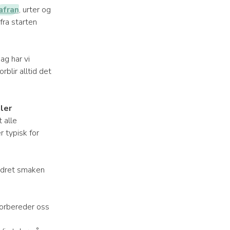
afran
, urter og
fra starten
ag har vi
blir alltid det
ler
 alle
 typisk for
rydret smaken
 forbereder oss