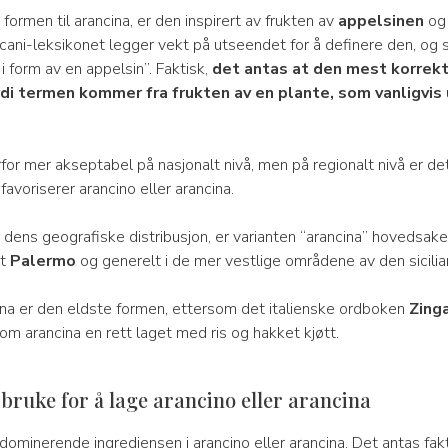
 formen til arancina, er den inspirert av frukten av
appelsinen
og 
cani-leksikonet legger vekt på utseendet for å definere den, og s
 i form av en appelsin”. Faktisk,
det antas at den mest korrek
rdi termen kommer fra frukten av en plante, som vanligvis 
for mer akseptabel på nasjonalt nivå, men på regionalt nivå er det
favoriserer arancino eller arancina.
 dens geografiske distribusjon, er varianten “arancina” hovedsakel
dt
Palermo
og generelt i de mer vestlige områdene av den sicilia
ina er den eldste formen, ettersom det italienske ordboken
Zinga
om arancina en rett laget med ris og hakket kjøtt.
 bruke for å lage arancino eller arancina
dominerende ingrediensen i arancino eller arancina. Det antas fak