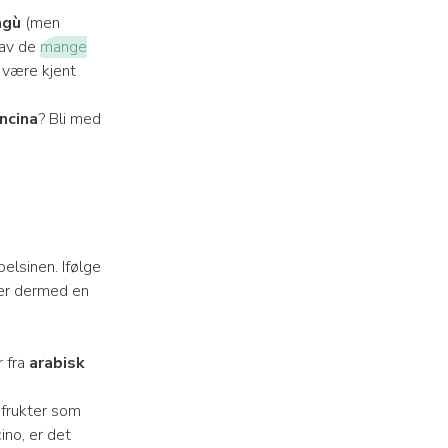
agù
(men
 av de
mange
å være kjent
ncina
? Bli med
elsinen. Ifølge
rer dermed en
r fra
arabisk
å frukter som
ino, er det