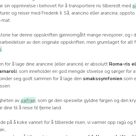
r sin opprinnelse i behovet for å transportere ris tilberedt med
s
turer og reiser med Frederik II. Så, arancino eller arancina, oppsto 
-mat.
torie har denne oppskriften gjennomgått mange revisjoner, og i d
arbeidelser av den originale oppskriften, men grunnlaget for alt for
s
.
n for å lage dine arancine (eller arancini) er absolutt
Roma-ris el
arnaroli
, som inneholder en god mengde stivelse og sørger for at
binder seg godt sammen for å lage den
smakssymfonien
som er
ssen.
igheten av
safran
, som gir den spesielle gyldne fargen og den k
dine til å reise til fjerne land.
ede på å koke vannet for å tilberede risen, vi varmer opp ragù og
n...