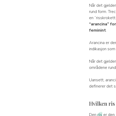
Når det gjelder
rund form. Trec
en “risskrokett
“arancina” fo
feminint
.
Arancina er der
indikasjon som 
Når det gjelder
områdene run
Uansett, aranc
definerer det s
Hvilken ris
Den
ris
er den 