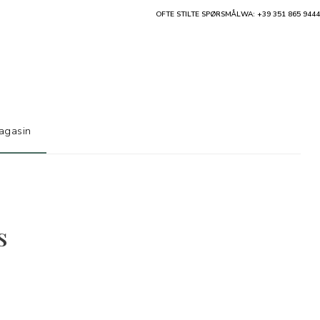
OFTE STILTE SPØRSMÅL
WA: +39 351 865 9444
agasin
s