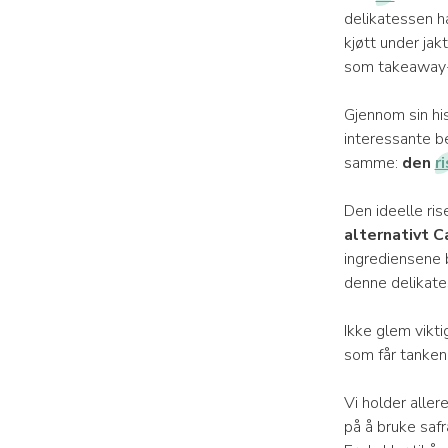
delikatessen ha
kjøtt under jakt
som takeaway
Gjennom sin his
interessante be
samme:
den
ri
Den ideelle rise
alternativt C
ingrediensene 
denne delikate
Ikke glem vikt
som får tankene 
Vi holder aller
på å bruke safra