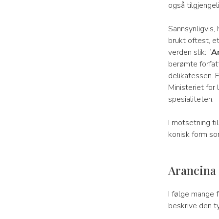
også tilgjengel
Sannsynligvis,
brukt oftest, e
verden slik: “
Ar
berømte forfat
delikatessen. 
Ministeriet for
spesialiteten.
I motsetning t
konisk form so
Arancina 
I følge mange 
beskrive den ty