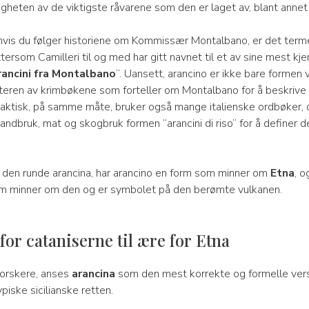
igheten av de viktigste råvarene som den er laget av, blant annet 
 hvis du følger historiene om Kommissær Montalbano, er det term
ttersom Camilleri til og med har gitt navnet til et av sine mest kje
ancini fra Montalbano
”. Uansett, arancino er ikke bare formen 
teren av krimbøkene som forteller om Montalbano for å beskrive
Faktisk, på samme måte, bruker også mange italienske ordbøker, 
 landbruk, mat og skogbruk formen “arancini di riso” for å definer 
il den runde arancina, har arancino en form som minner om
Etna
, o
m minner om den og er symbolet på den berømte vulkanen.
for cataniserne til ære for Etna
forskere, anses
arancina
som den mest korrekte og formelle vers
piske sicilianske retten.