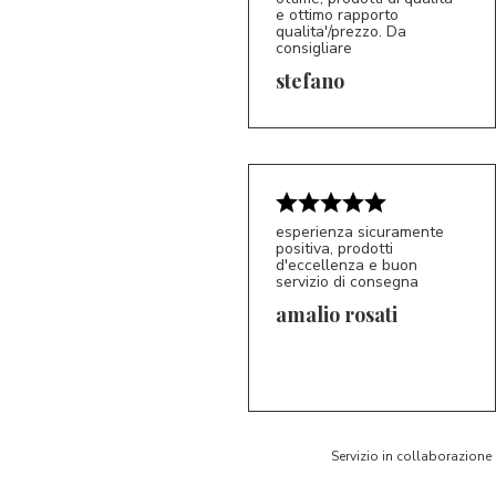
e ottimo rapporto
qualita'/prezzo. Da
consigliare
5/5
S*
stefano
esperienza sicuramente
positiva, prodotti
d'eccellenza e buon
servizio di consegna
amalio rosati
5/5
AR
Servizio in collaborazione