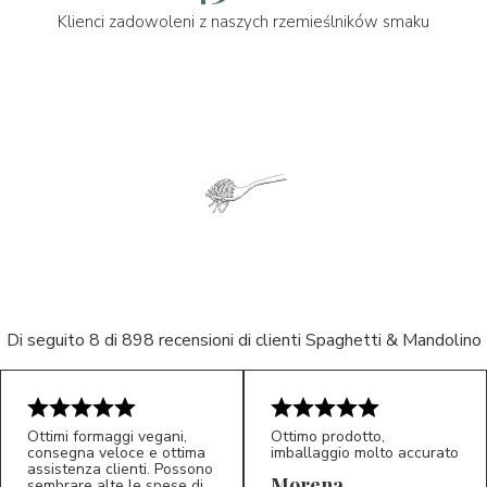
Klienci zadowoleni z naszych rzemieślników smaku
Di seguito 8 di 898 recensioni di clienti Spaghetti & Mandolino
Ottimi formaggi vegani,
Ottimo prodotto,
consegna veloce e ottima
imballaggio molto accurato
assistenza clienti. Possono
Morena
sembrare alte le spese di