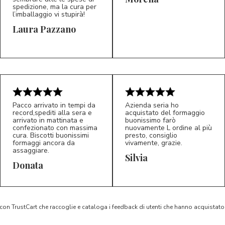
spedizione, ma la cura per
l’imballaggio vi stupirà!
Laura Pazzano
5/5
5/5
LP
M*
Pacco arrivato in tempi da
Azienda seria ho
record,spediti alla sera e
acquistato del formaggio
arrivato in mattinata e
buonissimo farò
confezionato con massima
nuovamente L ordine al più
cura. Biscotti buonissimi
presto, consiglio
formaggi ancora da
vivamente, grazie.
assaggiare.
Silvia
5/5
5/5
D*
S*
Donata
 con TrustCart che raccoglie e cataloga i feedback di utenti che hanno acquista