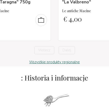
 Taragna" 750g
"La Valbreno"
Macine
Le antiche Macine
€
4,00
Wstecz
Dalej
Wszystkie produkty regionalne
: Historia i informacje