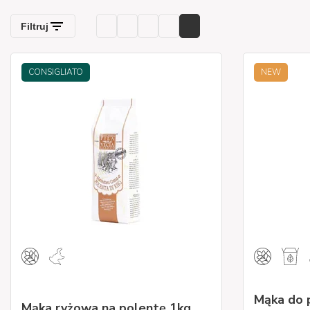
CONSIGLIATO
NEW
Mąka do p
Mąka ryżowa na polentę 1kg