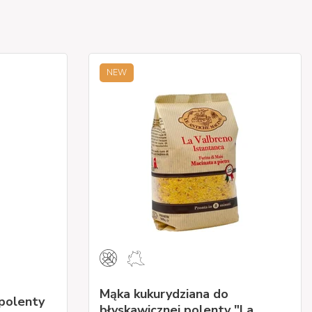
NEW
Mąka kukurydziana do
polenty
błyskawicznej polenty "La