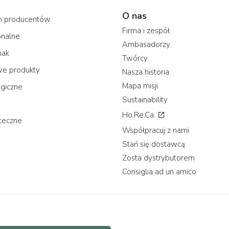
O nas
ch producentów
Firma i zespół
onalne
Ambasadorzy
mak
Twórcy
we produkty
Nasza historia
Mapa misji
ogiczne
Sustainability
Ho.Re.Ca.
teczne
Współpracuj z nami
Stań się dostawcą
Zosta dystrybutorem
Consiglia ad un amico