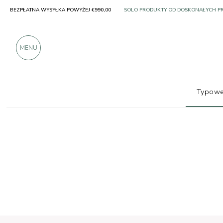
BEZPŁATNA WYSYŁKA POWYŻEJ €990,00
PONAD 900 POZYTYWNYCH RECENZJI
MENU
Typowe
Typowe produkty
Mąki, nasiona i zboża