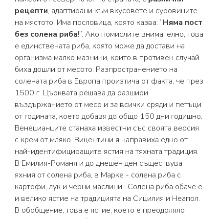
рецепти
, адаптирани към вкусовете и суровините
на мястото. Има пословица, която казва: “
Няма пост
без солена риба
!”. Ако помислите внимателно, това
е единствената риба, която може да достави на
организма малко мазнини, които в противен случай
биха дошли от месото. Разпространението на
солената риба в Европа произтича от факта, че през
1500 г. Църквата решава да разшири
въздържанието от месо и за всички сряди и петъци
от годината, което добавя до общо 150 дни годишно.
Венецианците станаха известни със своята версия
с крем от мляко. Вицентини я направиха едно от
най-идентифициращите ястия на тяхната традиция.
В Емилия-Романя и до днешен ден съществува
яхния от солена риба, в Марке - солена риба с
картофи, лук и черни маслини. Солена риба обаче е
и велико ястие на традицията на Сицилия и Неапол.
В обобщение, това е ястие, което е преодоляло