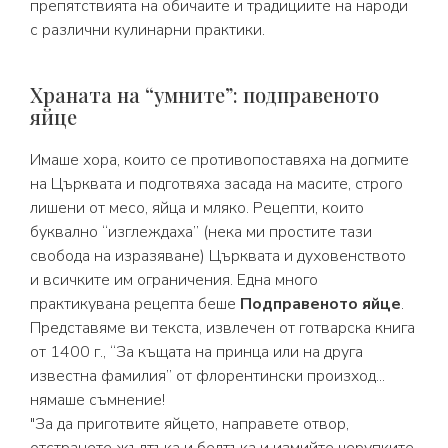
препятствията на обичаите и традициите на народи
с различни кулинарни практики.
Храната на “умните”: подправеното
яйце
Имаше хора, които се противопоставяха на догмите
на Църквата и подготвяха засада на масите, строго
лишени от месо, яйца и мляко. Рецепти, които
буквално “изглеждаха” (нека ми простите тази
свобода на изразяване) Църквата и духовенството
и всичките им ограничения. Една много
практикувана рецепта беше
Подправеното яйце
.
Представяме ви текста, извлечен от готварска книга
от 1400 г., “За къщата на принца или на друга
известна фамилия” от флорентински произход...
нямаше съмнение!
"За да приготвите яйцето, направете отвор,