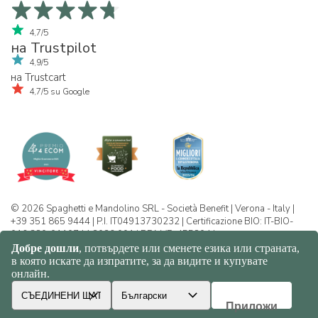
4,7/5
на Trustpilot
4,9/5
на Trustcart
4,7/5 su Google
© 2026 Spaghetti e Mandolino SRL - Società Benefit | Verona - Italy |
+39 351 865 9444 | P.I. IT04913730232 | Certificazione BIO: IT-BIO-
016.380-0110744.2026.001 | REA VR-455804 |
Политика за конфиденциалност и
бисквитки
|
Sitemap