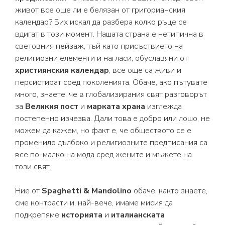
живот все още ли е белязан от григорианския
календар? Бих искал да разбера колко ръце се
вдигат в този момент. Нашата страна е нетипична в
световния пейзаж, тъй като присъствието на
религиозни елементи и нагласи, обуславяни от
християнския календар
, все още са живи и
персистират сред поколенията. Обаче, ако пътувате
много, знаете, че в глобализирания свят разговорът
за
Великия пост
и
марката храна
изглежда
постепенно изчезва. Дали това е добро или лошо, не
можем да кажем, но факт е, че обществото се е
променило дълбоко и религиозните предписания са
все по-малко на мода сред жените и мъжете на
този свят.
Ние от
Spaghetti & Mandolino
обаче, както знаете,
сме контрасти и, най-вече, имаме мисия да
подкрепяме
историята
и
италианската