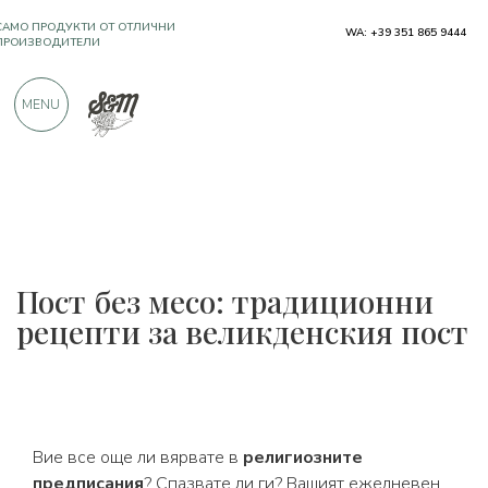
САМО ПРОДУКТИ ОТ ОТЛИЧНИ
WA: +39 351 865 9444
ПРОИЗВОДИТЕЛИ
MENU
OЩЕ 900 ПОЛОЖИТЕЛНИ ОТЗИВИ
Пост без месо: традиционни
рецепти за великденския пост
Вие все още ли вярвате в
религиозните
предписания
? Спазвате ли ги? Вашият ежедневен