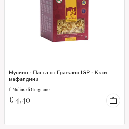
Мулино - Паста от Грањано IGP - Къси
мафалдини
Il Mulino di Gragnano
€
4,40