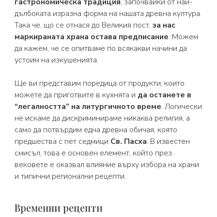
гастрономическа традиция
, започвайки от най-
дълбоката изразна форма на нашата древна култура.
Така че, що се отнася до Великия пост,
за нас
маркираната храна остава предписание
. Можем
да кажем, че се опитваме по всякакви начини да
устоим на изкушенията.
Ще ви представим поредица от продукти, които
можете да приготвите в кухнята и
да останете в
“легалността” на литургичното време
. Логически
не искаме да дискриминираме никаква религия, а
само да потвърдим една древна обичая, която
предшества с пет седмици
Св. Пасха
. В известен
смисъл, това е основен елемент, който през
вековете е оказвал влияние върху избора на храни
и типични регионални рецепти.
Временни рецепти