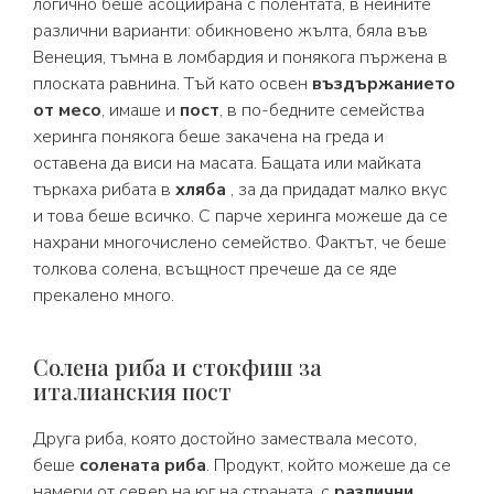
логично беше асоциирана с полентата, в нейните
различни варианти: обикновено жълта, бяла във
Венеция, тъмна в ломбардия и понякога пържена в
плоската равнина. Тъй като освен
въздържанието
от месо
, имаше и
пост
, в по-бедните семейства
херинга понякога беше закачена на греда и
оставена да виси на масата. Бащата или майката
търкаха рибата в
хляба
, за да придадат малко вкус
и това беше всичко. С парче херинга можеше да се
нахрани многочислено семейство. Фактът, че беше
толкова солена, всъщност пречеше да се яде
прекалено много.
Солена риба и стокфиш за
италианския пост
Друга риба, която достойно замествала месото,
беше
солената риба
. Продукт, който можеше да се
намери от север на юг на страната, с
различни