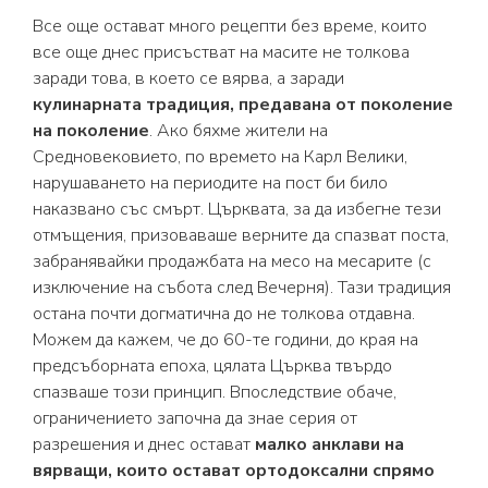
Все още остават много рецепти без време, които
все още днес присъстват на масите не толкова
заради това, в което се вярва, а заради
кулинарната традиция, предавана от поколение
на поколение
. Ако бяхме жители на
Средновековието, по времето на Карл Велики,
нарушаването на периодите на пост би било
наказвано със смърт. Църквата, за да избегне тези
отмъщения, призоваваше верните да спазват поста,
забранявайки продажбата на месо на месарите (с
изключение на събота след Вечерня). Тази традиция
остана почти догматична до не толкова отдавна.
Можем да кажем, че до 60-те години, до края на
предсъборната епоха, цялата Църква твърдо
спазваше този принцип. Впоследствие обаче,
ограничението започна да знае серия от
разрешения и днес остават
малко анклави на
вярващи, които остават ортодоксални спрямо