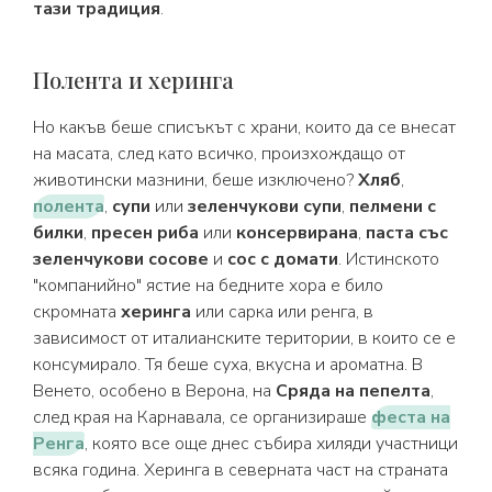
тази традиция
.
Полента и херинга
Но какъв беше списъкът с храни, които да се внесат
на масата, след като всичко, произхождащо от
животински мазнини, беше изключено?
Хляб
,
полента
,
супи
или
зеленчукови супи
,
пелмени с
билки
,
пресен риба
или
консервирана
,
паста със
зеленчукови сосове
и
сос с домати
. Истинското
"компанийно" ястие на бедните хора е било
скромната
херинга
или сарка или ренга, в
зависимост от италианските територии, в които се е
консумирало. Тя беше суха, вкусна и ароматна. В
Венето, особено в Верона, на
Сряда на пепелта
,
след края на Карнавала, се организираше
феста на
Ренга
, която все още днес събира хиляди участници
всяка година. Херинга в северната част на страната