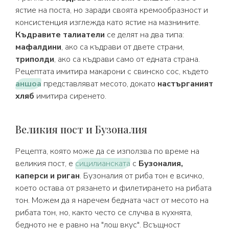
ястие на поста, но заради своята кремообразност и
консистенция изглежда като ястие на мазнините.
Къдравите талиатели
се делят на два типа:
мафалдини
, ако са къдрави от двете страни,
триполди
, ако са къдрави само от едната страна.
Рецептата имитира макарони с свинско сос, където
аншоа
представляват месото, докато
настърганият
хляб
имитира сиренето.
Великия пост и Бузоналия
Рецепта, която може да се използва по време на
великия пост, е
сицилианската
с
Бузоналия,
каперси и риган
. Бузоналия от риба тон е всичко,
което остава от рязането и филетирането на рибата
тон. Можем да я наречем бедната част от месото на
рибата тон, но, както често се случва в кухнята,
бедното не е равно на "лош вкус". Всъщност