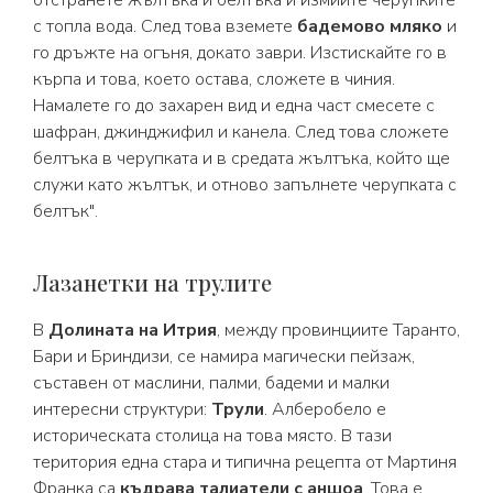
отстранете жълтъка и белтъка и измийте черупките
с топла вода. След това вземете
бадемово мляко
и
го дръжте на огъня, докато заври. Изстискайте го в
кърпа и това, което остава, сложете в чиния.
Намалете го до захарен вид и една част смесете с
шафран, джинджифил и канела. След това сложете
белтъка в черупката и в средата жълтъка, който ще
служи като жълтък, и отново запълнете черупката с
белтък".
Лазанетки на трулите
В
Долината на Итрия
, между провинциите Таранто,
Бари и Бриндизи, се намира магически пейзаж,
съставен от маслини, палми, бадеми и малки
интересни структури:
Трули
. Алберобело е
историческата столица на това място. В тази
територия една стара и типична рецепта от Мартиня
Франка са
къдрава талиатели с аншоа
. Това е