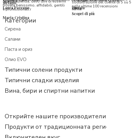
consiglio vivamente, grazie.
Morena
questa azienda, devo dire di essermi
soddisfazione del cliente di 5 su 5
stefano
trovata benissimo, affidabili, gentili
nelle ultime 100 recensioni
Laura Pazzano
Donata
Silvia
e professionali.r
Scopri di più
Maria Cristina
Категории
Cирена
Салами
Паста и ориз
Олио EVO
Типични солени продукти
Типични сладки изделия
Вина, бири и спиртни напитки
Открийте нашите производители
Продукти от традиционната регионална ку
Включителен вкус