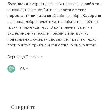
Бузоналия
е израз на занаята на вкуса на
риба тон
и перфектно се комбинира с
паста от типа
пореста, типична за юг
. Особено добри
Касеречи
задържат добре целия вкус на рибата тон, нейните
трохи и парченца месо. В допълнение, отлични
сицилиански каперси и пресен риган, всичко
подправено с куриран със зехтин, правят от едно
постно ястие приятно и съществено рибно ястие.
Бернардо Паскуали
S&M
Открийте