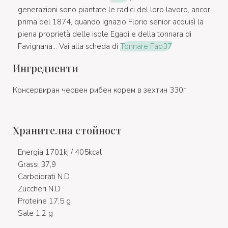
generazioni sono piantate le radici del loro lavoro, ancor
prima del 1874, quando Ignazio Florio senior acquisì la
piena proprietà delle isole Egadi e della tonnara di
Favignana... Vai alla scheda di
Tonnare Fao37
Ингредиенти
Консервиран червен рибен корем в зехтин 330г
Хранителна стойност
Energia 1701kj / 405kcal
Grassi 37,9
Carboidrati N.D
Zuccheri N.D
Proteine 17,5 g
Sale 1,2 g