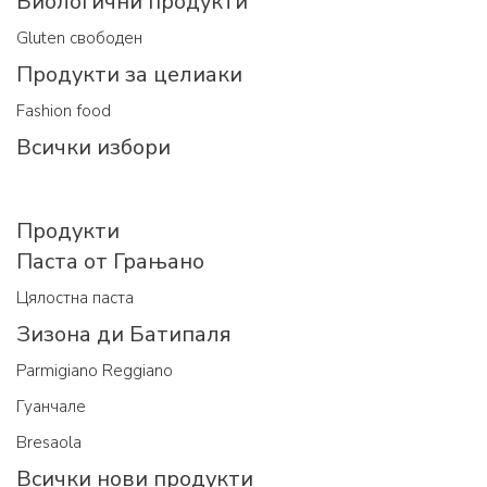
Биологични продукти
Gluten свободен
Продукти за целиаки
Fashion food
Всички избори
Продукти
Паста от Грањано
Цялостна паста
Зизона ди Батипаля
Parmigiano Reggiano
Гуанчале
Bresaola
Всички нови продукти