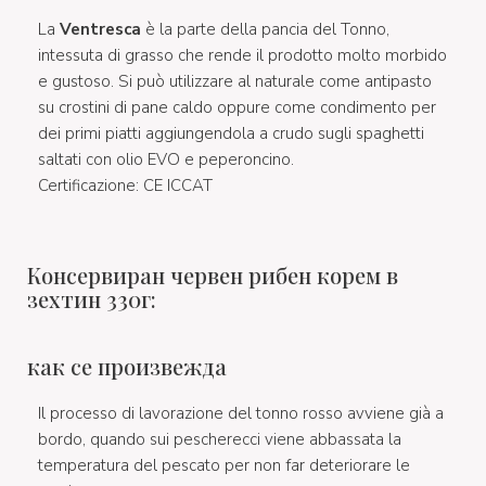
La
Ventresca
è la parte della pancia del Tonno,
intessuta di grasso che rende il prodotto molto morbido
e gustoso. Si può utilizzare al naturale come antipasto
su crostini di pane caldo oppure come condimento per
dei primi piatti aggiungendola a crudo sugli spaghetti
saltati con olio EVO e peperoncino.
Certificazione: CE ICCAT
Консервиран червен рибен корем в
зехтин 330г:
как се произвежда
Il processo di lavorazione del tonno rosso avviene già a
bordo, quando sui pescherecci viene abbassata la
temperatura del pescato per non far deteriorare le