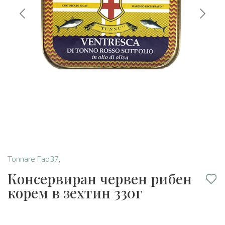
Tonnare Fao37
,
Консервиран червен рибен
корем в зехтин 330г