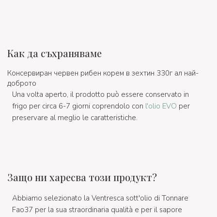
Как да съхраняваме
Консервиран червен рибен корем в зехтин 330г ал най-
доброто
Una volta aperto, il prodotto può essere conservato in
frigo per circa 6-7 giorni coprendolo con
l'olio EVO
per
preservare al meglio le caratteristiche.
Защо ни харесва този продукт?
Abbiamo selezionato la Ventresca sott'olio di Tonnare
Fao37 per la sua straordinaria qualità e per il sapore