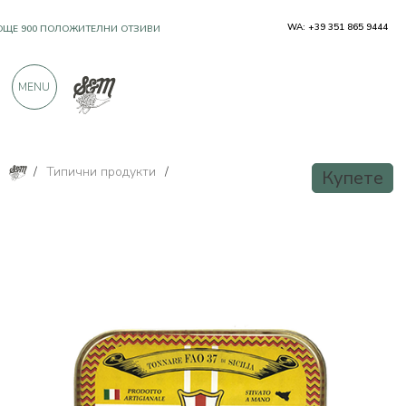
WA: +39 351 865 9444
OЩЕ 900 ПОЛОЖИТЕЛНИ ОТЗИВИ
MENU
/
Типични продукти
/
Купете