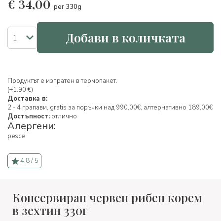
€
34,00
per 330g
Добави в количката
Продуктът е изпратен в термопакет.
(+1.90 €)
Доставка в:
2 - 4 грапави, gratis за поръчки над 990,00€, алтернативно 189,00€
Достъпност:
отлично
Алергени:
pesce
4.8 / 5
Консервиран червен рибен корем
в зехтин 330г