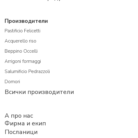
Производители
Pastificio Felicetti
Acquerello riso
Beppino Occelli
Arrigoni formaggi
Salumificio Pedrazzoli
Domori
Всички производители
A про нас
Фирма и екип
Посланици