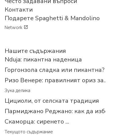
Често задавани въпроси
Контакти
Подарете Spaghetti & Mandolino
Network
Нашите съдържания
Nduja: пикантна наденица
Горгонзола сладка или пикантна?
Ризо Венере: правилният ориз за...
Зука делика
Цициоли, от селската традиция
Пармиджано Реджано: как да изберем прав
Скаморца: сиренето ...
Текущото съдържание