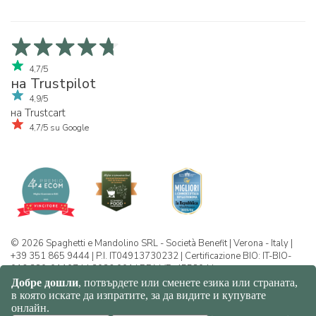
4,7/5
на Trustpilot
4,9/5
на Trustcart
4,7/5 su Google
© 2026 Spaghetti e Mandolino SRL - Società Benefit | Verona - Italy |
+39 351 865 9444 | P.I. IT04913730232 | Certificazione BIO: IT-BIO-
016.380-0110744.2026.001 | REA VR-455804 |
Политика за конфиденциалност и
бисквитки