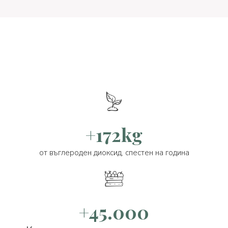
+172kg
от въглероден диоксид, спестен на година
+45.000