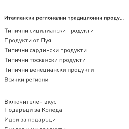
Италиански регионални традиционни продукти
Типични сицилиански продукти
Продукти от Пуя
Типични сардински продукти
Типични тоскански продукти
Типични венециански продукти
Всички региони
Включителен вкус
Подаръци за Коледа
Идеи за подаръци