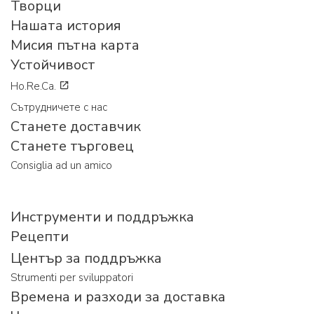
Творци
Нашата история
Мисия пътна карта
Устойчивост
Ho.Re.Ca.
Сътрудничете с нас
Станете доставчик
Станете търговец
Consiglia ad un amico
Инструменти и поддръжка
Рецепти
Център за поддръжка
Strumenti per sviluppatori
Времена и разходи за доставка