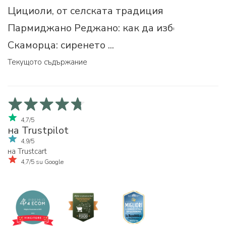
Цициоли, от селската традиция
Пармиджано Реджано: как да изберем прав
Скаморца: сиренето ...
Текущото съдържание
4,7/5
на Trustpilot
4,9/5
на Trustcart
4,7/5 su Google