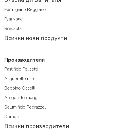
Parmigiano Reggiano
Гуанчале
Bresaola
Всички нови продукти
Производители
Pastificio Felicetti
Acquerello riso
Beppino Occelli
Arrigoni formaggi
Salumificio Pedrazzoli
Domori
Всички производители