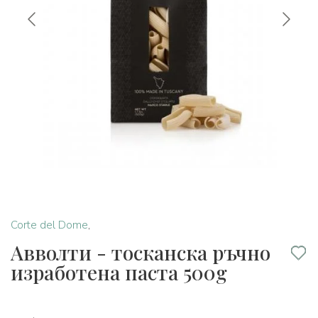
Corte del Dome
,
Авволти - тосканска ръчно
изработена паста 500g