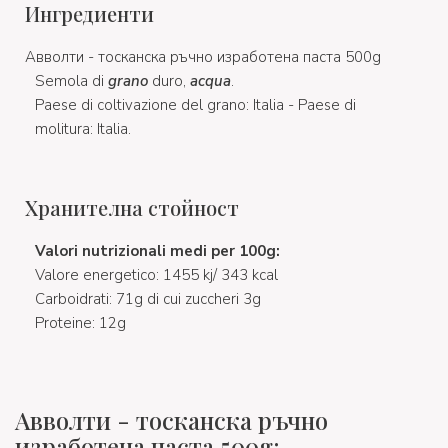
Ингредиенти
Авволти - тосканска ръчно изработена паста 500g
Semola di
grano
duro,
acqua
.
Paese di coltivazione del grano: Italia - Paese di
molitura: Italia.
Хранителна стойност
Valori nutrizionali medi per 100g:
Valore energetico: 1455 kj/ 343 kcal
Carboidrati: 71g di cui zuccheri 3g
Proteine: 12g
Авволти - тосканска ръчно
изработена паста 500g: