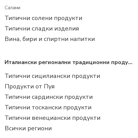
Салами
Типични солени продукти
Типични сладки изделия
Вина, бири и спиртни напитки
Италиански регионални традиционни продукти
Типични сицилиански продукти
Продукти от Пуя
Типични сардински продукти
Типични тоскански продукти
Типични венециански продукти
Всички региони