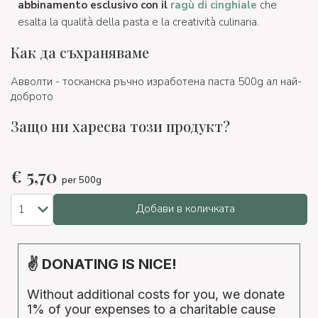
abbinamento esclusivo con il
ragù di cinghiale
che
esalta la qualità della pasta e la creatività culinaria.
Как да съхраняваме
Авволти - тосканска ръчно изработена паста 500g ал най-
доброто
Защо ни харесва този продукт?
€
5,70
per 500g
Добави в количката
✌ DONATING IS NICE!
Without additional costs for you, we donate
1% of your expenses to a charitable cause