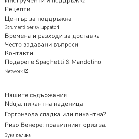
Инструменти и поддръжка
Рецепти
Център за поддръжка
Strumenti per sviluppatori
Времена и разходи за доставка
Често задавани въпроси
Контакти
Подарете Spaghetti & Mandolino
Network
Нашите съдържания
Nduja: пикантна наденица
Горгонзола сладка или пикантна?
Ризо Венере: правилният ориз за...
Зука делика