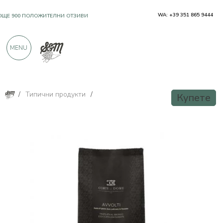
WA: +39 351 865 9444
OЩЕ 900 ПОЛОЖИТЕЛНИ ОТЗИВИ
MENU
/
Типични продукти
/
Купете