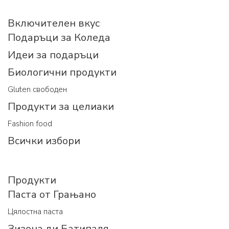
Включителен вкус
Подаръци за Коледа
Идеи за подаръци
Биологични продукти
Gluten свободен
Продукти за целиаки
Fashion food
Всички избори
Продукти
Паста от Грањано
Цялостна паста
Зизона ди Батипаля