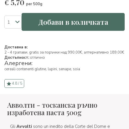
€
5,70
per 500g
Добави в количката
Доставка в:
2 - 4 грапави, gratis за поръчки над 990,00€, алтернативно 189,00€
Достъпност:
отлично
Алергени:
cereali contenenti glutine,
lupini,
senape,
soia
4.8 / 5
Авволти - тосканска ръчно
изработена паста 500g
Gli
Avvolti
sono un inedito della Corte del Dome e