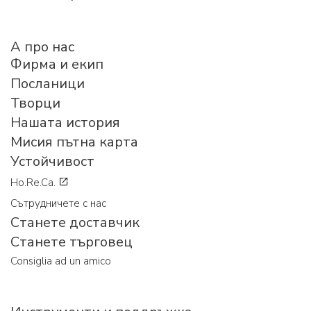
A про нас
Фирма и екип
Посланици
Творци
Нашата история
Мисия пътна карта
Устойчивост
Ho.Re.Ca.
Сътрудничете с нас
Станете доставчик
Станете търговец
Consiglia ad un amico