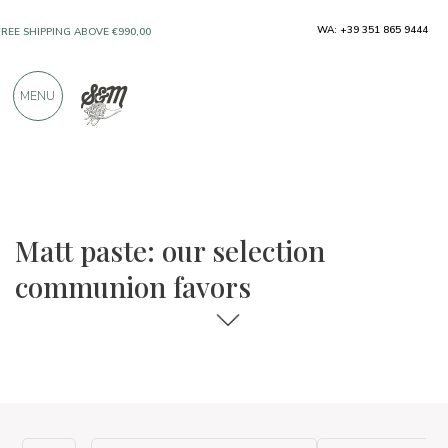
FREE SHIPPING ABOVE €990,00
WA: +39 351 865 9444
ONLY PRODUCTS FROM EXCELLENT
MANUFACTURERS
MENU
OVER 900 POSITIVE REVIEWS
The food and wine selections
Communion favors
Matt paste: our selection
communion favors