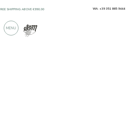
WA: +39 351 865 9444
FREE SHIPPING ABOVE €990,00
ONLY PRODUCTS FROM EXCELLENT
MENU
MANUFACTURERS
OVER 900 POSITIVE REVIEWS
Producers
Caseificio Facchini Walter