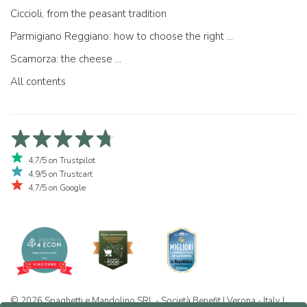
Ciccioli, from the peasant tradition
Parmigiano Reggiano: how to choose the right one
Scamorza: the cheese ...
All contents
4,7/5 on Trustpilot
4,9/5 on Trustcart
4,7/5 on Google
© 2026 Spaghetti e Mandolino SRL - Società Benefit | Verona - Italy |