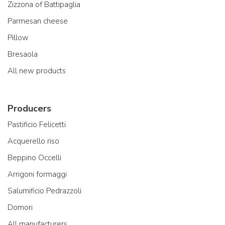
Zizzona of Battipaglia
Parmesan cheese
Pillow
Bresaola
All new products
Producers
Pastificio Felicetti
Acquerello riso
Beppino Occelli
Arrigoni formaggi
Salumificio Pedrazzoli
Domori
All manufacturers