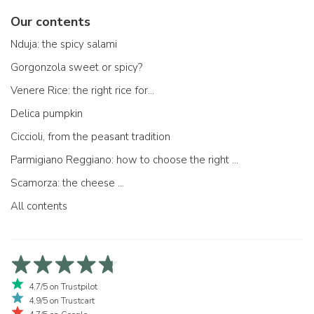
Our contents
Nduja: the spicy salami
Gorgonzola sweet or spicy?
Venere Rice: the right rice for...
Delica pumpkin
Ciccioli, from the peasant tradition
Parmigiano Reggiano: how to choose the right one
Scamorza: the cheese ...
All contents
4,7/5 on Trustpilot
4,9/5 on Trustcart