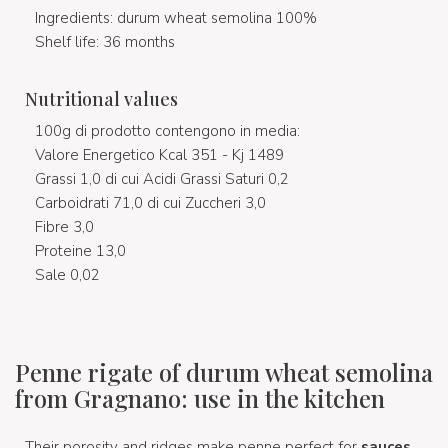
Ingredients: durum wheat semolina 100%
Shelf life: 36 months
Nutritional values
100g di prodotto contengono in media:
Valore Energetico Kcal 351 - Kj 1489
Grassi 1,0 di cui Acidi Grassi Saturi 0,2
Carboidrati 71,0 di cui Zuccheri 3,0
Fibre 3,0
Proteine 13,0
Sale 0,02
Penne rigate of durum wheat semolina
from Gragnano: use in the kitchen
Their porosity and ridges make penne perfect for
sauces
.