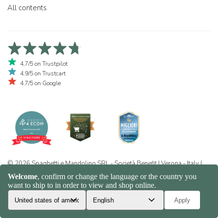
All contents
4,7/5 on Trustpilot
4,9/5 on Trustcart
4,7/5 on Google
© 2026 Spaghetti e Mandolino SRL - Società Benefit | Verona - Italy |
+39 351 865 9444 | P.I. IT04913730232 | Certificazione BIO: IT-BIO-
016.380-0110744.2026.001 | REA VR-455804 |
Privacy and cookie
policy
|
Sitemap