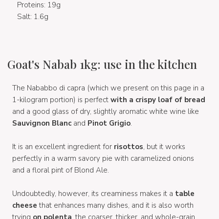
Proteins: 19g
Salt: 1.6g
Goat's Nabab 1kg: use in the kitchen
The Nababbo di capra (which we present on this page in a
1-kilogram portion) is perfect
with a crispy loaf of bread
and a good glass of dry, slightly aromatic white wine like
Sauvignon Blanc
and
Pinot Grigio
.
It is an excellent ingredient for
risottos
, but it works
perfectly in a warm savory pie with caramelized onions
and a floral pint of Blond Ale.
Undoubtedly, however, its creaminess makes it a
table
cheese
that enhances many dishes, and it is also worth
trying
on polenta
, the coarser, thicker, and whole-grain