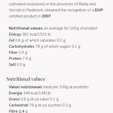
cultivated exclusively in the provinces of Biella and
Vercelli in Piedmont
,
obtained the recognition of a
DOP
certified product in
2007
.
Nutritional values
on average for 100g of product
Energy
361 kcal/1510 kJ
Fat
0.6 g of which saturates 0.2 g
Carbohydrates
78 g of which sugars 0.1 g
Fiber
0.9 g
Protein
7.4 g
Salt
0.0 g
Nutritional values
Valori nutrizionali
medi per 100g di prodotto
Energia
349 kcal/1481kJ
Grassi
0,6 g di cui saturi 0,1 g
Carboidrati
78 g di cui zuccheri 0,3 g
Fibre 1,4
g