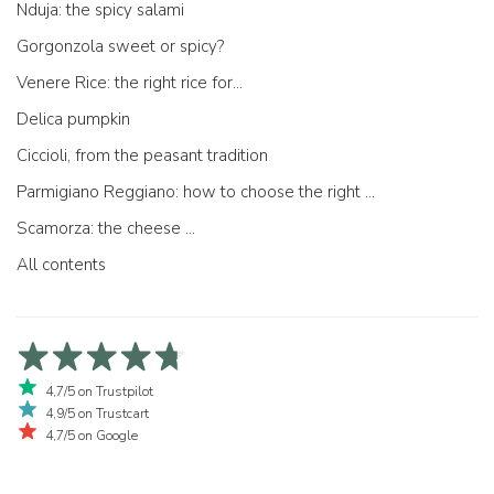
Nduja: the spicy salami
Gorgonzola sweet or spicy?
Venere Rice: the right rice for...
Delica pumpkin
Ciccioli, from the peasant tradition
Parmigiano Reggiano: how to choose the right one
Scamorza: the cheese ...
All contents
4,7/5 on Trustpilot
4,9/5 on Trustcart
4,7/5 on Google