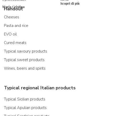
Scopri di più
Maria Cristina
Handout
Cheeses
Pasta and rice
EVO oil
Cured meats
Typical savoury products
Typical sweet products
Wines, beers and spirits
Typical regional Italian products
Typical Sicilian products
Typical Apulian products