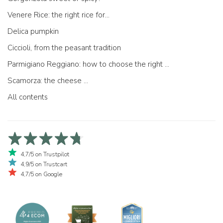
Venere Rice: the right rice for...
Delica pumpkin
Ciccioli, from the peasant tradition
Parmigiano Reggiano: how to choose the right one
Scamorza: the cheese ...
All contents
4,7/5 on Trustpilot
4,9/5 on Trustcart
4,7/5 on Google