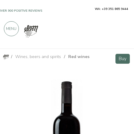
WA: +39 351 865 9444
OVER 900 POSITIVE REVIEWS
MENU
/
Wines, beers and spirits
/
Red wines
Bottaccio Merlot Rosso Toscana IGT - Il Poggiolo
Buy
Buy