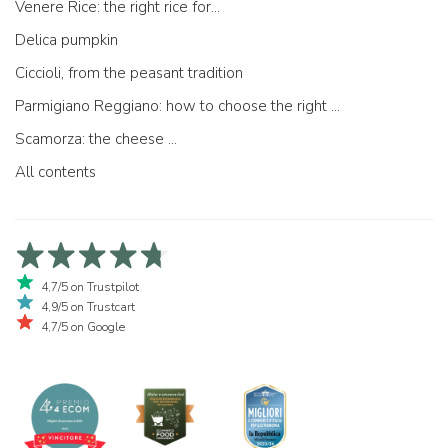
Venere Rice: the right rice for...
Delica pumpkin
Ciccioli, from the peasant tradition
Parmigiano Reggiano: how to choose the right one
Scamorza: the cheese ...
All contents
4,7/5 on Trustpilot
4,9/5 on Trustcart
4,7/5 on Google