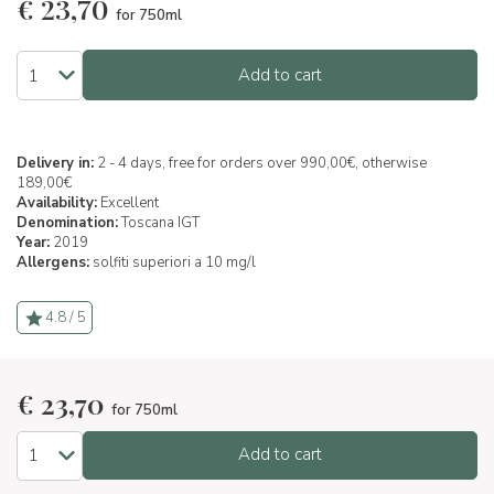
€
23,70
for 750ml
Add to cart
Delivery in:
2 - 4 days, free for orders over 990,00€, otherwise
189,00€
Availability:
Excellent
Denomination:
Toscana IGT
Year:
2019
Allergens:
solfiti superiori a 10 mg/l
4.8 / 5
€
23,70
for 750ml
Add to cart