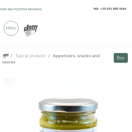
WA: +39 351 865 9444
OVER 900 POSITIVE REVIEWS
MENU
/
Typical products
/
Appetizers, snacks and
Asparagus and Goji Pesto 180g
Buy
Buy
sauces